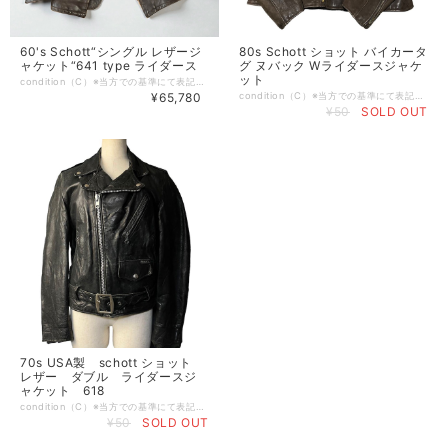
60's Schott“シングル レザージ
80s Schott ショット バイカータ
ャケット“641 type ライダース
グ ヌバック Wライダースジャケ
ット
condition（C）※当方での基準にて表記させて頂いております。 （S） デッドストックもしくは新品 （A） 使用感や目立つダメージ等が無い美品 （B） 使用感はあるが比較的良好な状態 （C） 着用に問題は無いが軽度なダメージorシミ有り （D） 大きく目立つダメージや破れ、シミ有り （E） ジャンク品 ※特記事項:スレ、小傷、レザー剥げ、ライニングステッチ飛び、左胸ポケットジッパー破損［ポケット内スレーキ一部にヤブレがありますが使用可能］有り size…40［L程度］ 肩幅46（全てcm） 身幅54 着丈前68 後ろ60 袖丈56.5 ※平置き採寸、多少の誤差はご了承下さい。 brand… material...レザー 本革 Color...ブラウン 茶 ※お使いのモニターや環境によって色彩が異なる場合が御座いますので、予めご理解の程宜しくお願いします。 comment...60年代、エンブレムタグの付くシングルレザージャケット。 フロントの“逆八の字ジッパー“が特徴のこちらは、現行では641xxという品番の物と一緒かなと思いますがこちらは当時のオリジナルになります。 古いショットのレザーはブラックが主流かと思いますがブラウンの方が出ない印象です。 そして色気は断然このブラウンの方があります。 是非ご検討下さい。 -発送・注文に関する情報や注意事項- ・通常、注文から2-3日以内に発送いたします ・発送地域によって到着までの時間が異なるため、ご了承ください。 vintage ヴィンテージ ビンテージ m-51 m-43 m-41 40s 50s 60s 70s 80s 90s Colombia コロンビア north face ノースフェイス レトロX パフボール フリース スナップt 雪無し MARS Levis リーバイス Lee Ralph Lauren ラルフローレン LACOSTE ラコステ HERCULES ヘラクレス BIGMAC ビッグマック PAY DAY ペイデイ SEARS シアーズ Montgomeryward モンゴメリーワード J.C.Penny ジェイシーペニー RANCHCRAFT ランチクラフト TOWNCRAFT タウンクラフト OSH KOSH オシュコシュ BIGBEN ビッグベン Dickies ディッキーズ ダブルニー マクレガー Mcgregor アロー arrow タウンクラフト TOWNCRAFT オンブレ ディッキーズ ベンデイビス five brother ファイブブラザー pilgrim ピルグリム
¥65,780
condition（C）※当方での基準にて表記させて頂いております。 （S） デッドストックもしくは新品 （A） 使用感や目立つダメージ等が無い美品 （B） 使用感はあるが比較的良好な状態 （C） 着用に問題は無いが軽度なダメージorシミ有り （D） 大きく目立つダメージや破れ、シミ有り （E） ジャンク品 ※特記事項:レザー特有のスレ、アタリ、小傷有り。その他目立ったダメージ等無く全体的なコンディションは良いと思います。 size…50（XXL〜XXL） 肩幅65（全てcm） 身幅70 着丈65 袖丈61 ※平置き採寸、多少の誤差はご了承下さい。 brand…Schott ショット material...リアルレザー 本革 Color...ブラウン 焦茶 ※お使いのモニターや環境によって色彩が異なる場合が御座いますので、予めご理解の程宜しくお願いします。 comment...70〜80年代頃のバイカータグの付くダブルライダースジャケット。 モデルナンバーは（150）でヌバック生地、バックル等の装飾がゴールドで通常のモデルとは一線を画すアイテムになっています。 ヌバックの特徴としてまず柔らかさがあり、単純に着やすい+でとても綺麗な落ち感が出ます。 なのでこのサイズ50というキングサイズでもしっかり肩を落として今っぽく着用可能。 ちょい古めでもここまでのビッグサイズは中々出ませんの、サイズで諦めていた方にもオススメです。
¥50
SOLD OUT
70s USA製 schott ショット
レザー ダブル ライダースジ
ャケット 618
condition（C）※当方での基準にて表記させて頂いております。 （S） デッドストックもしくは新品 （A） 使用感や目立つダメージ等が無い美品 （B） 使用感はあるが比較的良好な状態 （C） 着用に問題は無いが軽度なダメージorシミ有り （D） 大きく目立つダメージや破れ、シミ有り （E） ジャンク品 ※特記事項:着用感、スレ、皺、アタリ、袖のライニングにダメージ（画像8）有り。その他目立ったダメージ等無く全体的なコンディションは良いと思います。 size…38（M程度） 肩幅41（全てcm） 身幅48 着丈58 袖丈60 ※平置き採寸、多少の誤差はご了承下さい。 brand…schott/ショット material...本革 （牛 カウレザー） Color...ブラック 黒 ※お使いのモニターや環境によって色彩が異なる場合が御座いますので、予めご理解の程宜しくお願いします。 comment...70年代頃の後期牛タグの付くライダースジャケット。 品番の入ったタグが欠品していますが形は618になるかと思います。 shottと言えばなこのルックスはまさに定番と呼ぶに相応しい物だと思います。 無骨になりがちですがスラックスやニットなどシンプルなアイテムとのスタイリングで大人っぽく着ていただけます。年々枯渇しいているアイテムです、是非ご検討下さい。
¥50
SOLD OUT