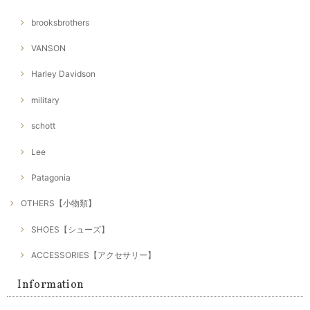
brooksbrothers
VANSON
Harley Davidson
military
schott
Lee
Patagonia
OTHERS【小物類】
SHOES【シューズ】
ACCESSORIES【アクセサリー】
Information