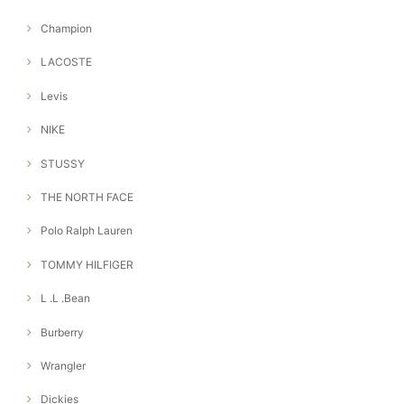
Champion
LACOSTE
Levis
NIKE
STUSSY
THE NORTH FACE
Polo Ralph Lauren
TOMMY HILFIGER
L .L .Bean
Burberry
Wrangler
Dickies