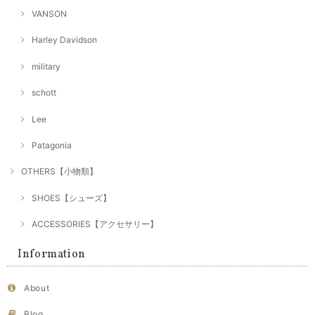
VANSON
Harley Davidson
military
schott
Lee
Patagonia
OTHERS【小物類】
SHOES【シューズ】
ACCESSORIES【アクセサリー】
Information
About
Blog