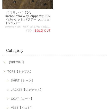
［1ワラント］70's
Barbour“Solway Zipper“オイル
ドジャケット バブアー ソルウェ
イジッパー
condition（D）※当方での基準にて表記させて頂いております。 （S） デッドストックもしくは新品 （A） 使用感や目立つダメージ等が無い美品 （B） 使用感はあるが比較的良好な状態 （C） 着用に問題は無いが軽度なダメージorシミ有り （D） 大きく目立つダメージや破れ、シミ有り （E） ジャンク品 ※特記事項:スレ、アタリ、小穴、裏地ダメージ、リペア、第1ボタン雄欠損、ベルト欠損［画像参照］有り size…無し［L程度］ 裄丈82（全てcm） 身幅65 着丈84 袖丈［脇下から］52 ※平置き採寸、多少の誤差はご了承下さい。 brand… material...コットン Color...カーキ系 ※お使いのモニターや環境によって色彩が異なる場合が御座いますので、予めご理解の程宜しくお願いします。 comment...70年代、1ワラントのBarbour、オイルドジャケット。 1940年に誕生したといわれるこのSOLWAY ZIPPER(ソルウェイジッパー）。 Barbour初のカントリースポーツ用ジャケット(フィールドジャケット)として生産されました。 乗馬や狩猟の際に着ることを想定して設計されており、ラグランスリーブで丈感は長め。 スナップ付きのフラップポケットや、ジッパーとスナップの両方で留める仕様のフロントデザインは、後年のモデルにも継承されています。 またエジンバラ公が愛用していたことでも知られています。 こちらは1974年から1982年の7年間で生産され、バブアーが初めてワラントを受賞したいわゆる1ワラントのアイテム。 1ワラントが付くモデルは生産期間が極めて少ないため、バブアーアイテムの中でもコレクタブルな一着です。 コンディションがよろしくはありませんがこのやれ感がピンピンの物より個人的には好き。 チャールズ皇太子がツギハギのバブアーがお手本です。 ムービーTシャツの上からモヘアカーディガンにスラックスなんかが良いかなと。 是非ご検討下さい。 -発送・注文に関する情報や注意事項- ・通常、注文から2-3日以内に発送いたします ・発送地域によって到着までの時間が異なるため、ご了承ください。 vintage ヴィンテージ ビンテージ 50s 60s 70s 80s 90s ノーザンブリア インターナショナル スペイ ビデイル ビューフォート belstaff ベルスタッフ Levis リーバイス Lee Ralph Lauren ラルフローレン LACOSTE ラコステ HERCULES ヘラクレス BIGMAC ビッグマック PAY DAY ペイデイ SEARS シアーズ Montgomeryward モンゴメリーワード J.C.Penny ジェイシーペニー RANCHCRAFT ランチクラフト TOWNCRAFT タウンクラフト OSH KOSH オシュコシュ BIGBEN ビッグベン Dickies ディッキーズ ダブルニー USA製 マクレガー Mcgregor アロー arrow タウンクラフト TOWNCRAFT オンブレ ベンデイビス five brother ファイブブラザー pilgrim ピルグリム
¥50
SOLD OUT
Category
【SPECIAL】
TOPS【トップス】
SHIRT【シャツ】
JACKET【ジャケット】
COAT【コート】
VEST【ベスト】