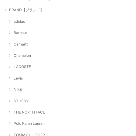
BRAND【ブランド】
adidas
Barbour
Carhartt
Champion
LACOSTE
Levis
NIKE
STUSSY
THE NORTH FACE
Polo Ralph Lauren
TOMMY HILFIGER