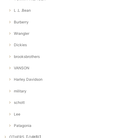
L .L .Bean
Burberry
Wrangler
Dickies
brooksbrothers
VANSON
Harley Davidson
military
schott
Lee
Patagonia
OTHERS【小物類】