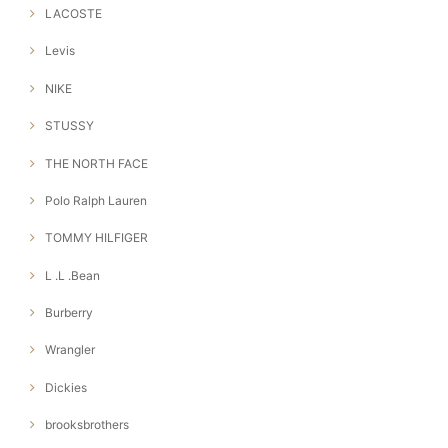
LACOSTE
Levis
NIKE
STUSSY
THE NORTH FACE
Polo Ralph Lauren
TOMMY HILFIGER
L .L .Bean
Burberry
Wrangler
Dickies
brooksbrothers