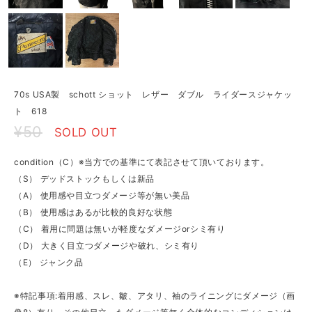
70s USA製 schott ショット レザー ダブル ライダースジャケッ
ト 618
¥50
SOLD OUT
condition（C）※当方での基準にて表記させて頂いております。
（S） デッドストックもしくは新品
（A） 使用感や目立つダメージ等が無い美品
（B） 使用感はあるが比較的良好な状態
（C） 着用に問題は無いが軽度なダメージorシミ有り
（D） 大きく目立つダメージや破れ、シミ有り
（E） ジャンク品
※特記事項:着用感、スレ、皺、アタリ、袖のライニングにダメージ（画