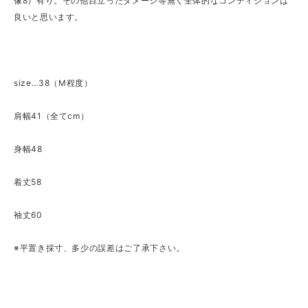
像8）有り。その他目立ったダメージ等無く全体的なコンディションは
良いと思います。
size…38（M程度）
肩幅41（全てcm）
身幅48
着丈58
袖丈60
※平置き採寸、多少の誤差はご了承下さい。