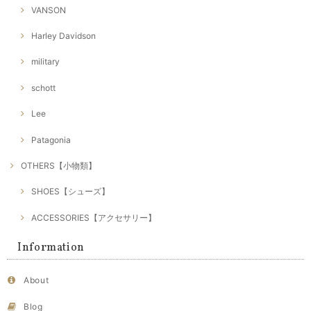
VANSON
Harley Davidson
military
schott
Lee
Patagonia
OTHERS【小物類】
SHOES【シューズ】
ACCESSORIES【アクセサリー】
Information
About
Blog