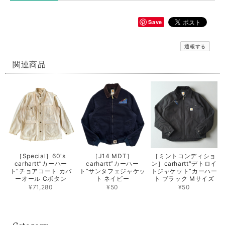
Save
通報する
関連商品
［Special］60's
［J14 MDT］
［ミントコンディショ
carhartt”カーハー
carhartt”カーハー
ン］carhartt“デトロイ
ト”チョアコート カバ
ト”サンタフェジャケッ
トジャケット“カーハー
ーオール Cボタン
ト ネイビー
ト ブラック Mサイズ
¥71,280
¥50
¥50