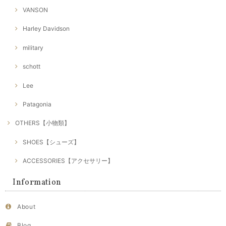
VANSON
Harley Davidson
military
schott
Lee
Patagonia
OTHERS【小物類】
SHOES【シューズ】
ACCESSORIES【アクセサリー】
Information
About
Blog