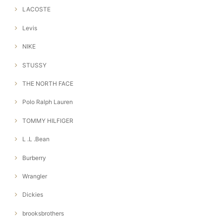
LACOSTE
Levis
NIKE
STUSSY
THE NORTH FACE
Polo Ralph Lauren
TOMMY HILFIGER
L .L .Bean
Burberry
Wrangler
Dickies
brooksbrothers