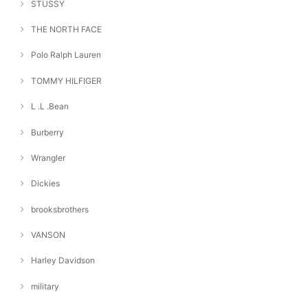
STUSSY
THE NORTH FACE
Polo Ralph Lauren
TOMMY HILFIGER
L .L .Bean
Burberry
Wrangler
Dickies
brooksbrothers
VANSON
Harley Davidson
military