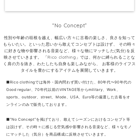
“No Concept”
性別や年齢の垣根を越え、幅広い方々に古着の楽しさ、良さを知って
もらいたい。といった思いから敢えてコンセプトは設けず、 その時々
に好きな物や影響される音楽など、様々な物にマッチした(気分)を反
映させていきます。 「Rico clothing」では、何かに縛られることな
く肩の力を抜き、わたしたち自身も楽しみながら、 お客様のライフス
タイルを豊かにするアイテムを展開していきます。
■Rico clothingでは海外・国内問わず買い付けた、80年代〜90年代の
Good regular、70年代以前のVINTAGE等からmilitary、Work、
sports、outdoor、street、Mode、USA、Euro等の厳選した古着をオ
ンラインのみで販売しております。
■”No Concept”を掲げており、敢えてシーズンにおけるコンセプト等
は設けず、その時々に感じる空気感や影響される音楽など、様々なモノ
にマッチした（気分）を商品構成に反映させていきます。