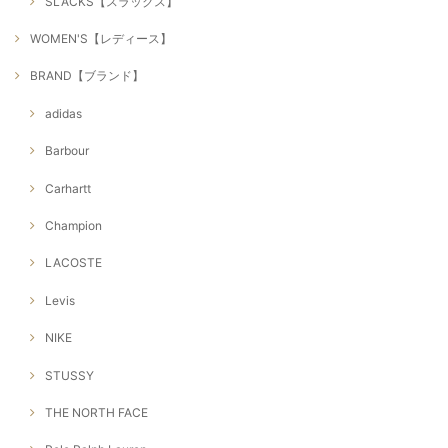
SLACKS【スラックス】
WOMEN'S【レディース】
BRAND【ブランド】
adidas
Barbour
Carhartt
Champion
LACOSTE
Levis
NIKE
STUSSY
THE NORTH FACE