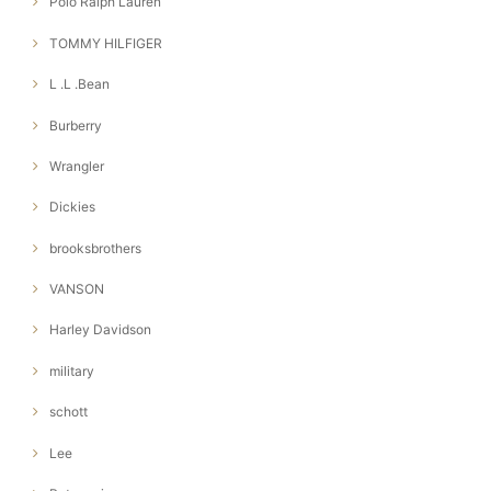
Polo Ralph Lauren
TOMMY HILFIGER
L .L .Bean
Burberry
Wrangler
Dickies
brooksbrothers
VANSON
Harley Davidson
military
schott
Lee