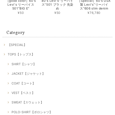
［good color］60's
80's Levi's”リーバイ
［Special］60's USA
Levi's リーバイス
ス”501 ブラック 先染
製 Levi's”リーバイ
501”BIG E”
め
ス”606 slim denim
¥50
¥50
¥76,780
Category
【SPECIAL】
TOPS【トップス】
SHIRT【シャツ】
JACKET【ジャケット】
COAT【コート】
VEST【ベスト】
SWEAT【スウェット】
POLO-SHIRT【ポロシャツ】