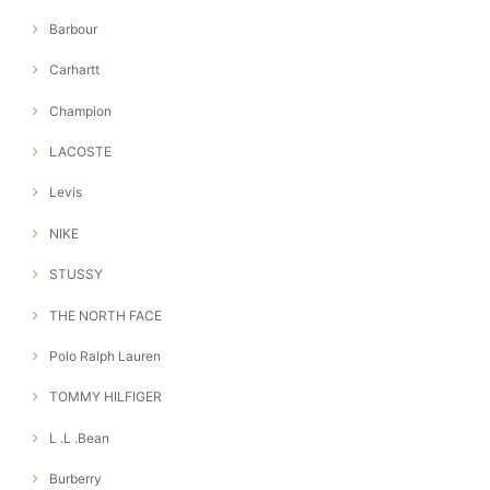
Barbour
Carhartt
Champion
LACOSTE
Levis
NIKE
STUSSY
THE NORTH FACE
Polo Ralph Lauren
TOMMY HILFIGER
L .L .Bean
Burberry