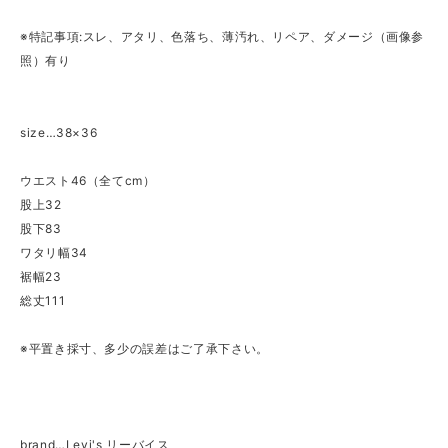
※特記事項:スレ、アタリ、色落ち、薄汚れ、リペア、ダメージ（画像参
照）有り
size…38×36
ウエスト46（全てcm）
股上32
股下83
ワタリ幅34
裾幅23
総丈111
※平置き採寸、多少の誤差はご了承下さい。
brand…Levi's リーバイス