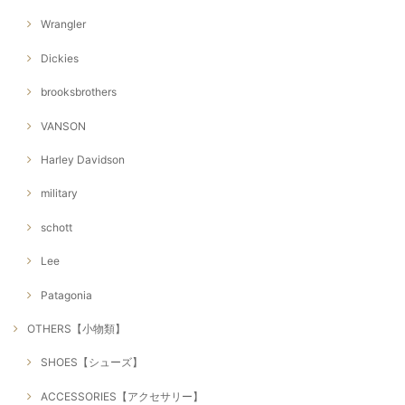
Wrangler
Dickies
brooksbrothers
VANSON
Harley Davidson
military
schott
Lee
Patagonia
OTHERS【小物類】
SHOES【シューズ】
ACCESSORIES【アクセサリー】