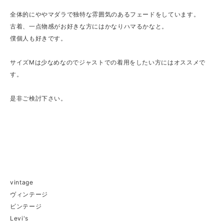
全体的にややマダラで独特な雰囲気のあるフェードをしています。
古着、一点物感がお好きな方にはかなりハマるかなと。
僕個人も好きです。
サイズMは少なめなのでジャストでの着用をしたい方にはオススメで
す。
是非ご検討下さい。
vintage
ヴィンテージ
ビンテージ
Levi's