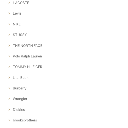
LACOSTE
Levis
NIKE
STUSSY
THE NORTH FACE
Polo Ralph Lauren
TOMMY HILFIGER
L .L .Bean
Burberry
Wrangler
Dickies
brooksbrothers