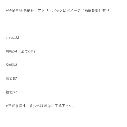
※特記事項:色褪せ、アタリ、バックにダメージ［画像参照］有り
size…M
肩幅54（全てcm）
身幅63
着丈67
袖丈67
※平置き採寸、多少の誤差はご了承下さい。