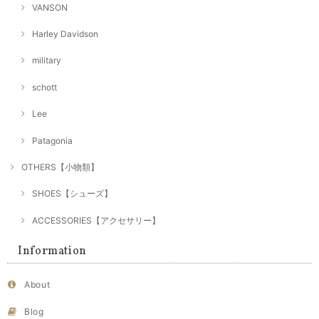
VANSON
Harley Davidson
military
schott
Lee
Patagonia
OTHERS【小物類】
SHOES【シューズ】
ACCESSORIES【アクセサリー】
Information
About
Blog