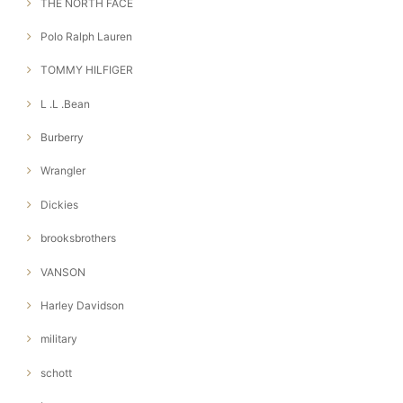
THE NORTH FACE
Polo Ralph Lauren
TOMMY HILFIGER
L .L .Bean
Burberry
Wrangler
Dickies
brooksbrothers
VANSON
Harley Davidson
military
schott