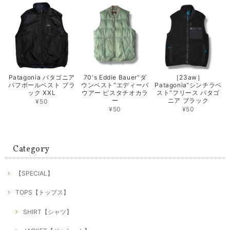
Patagonia パタゴニア
70's Eddie Bauer“ダ
［23aw］
パフボールベスト ブラ
ウンベスト“エディーバ
Patagonia“シンチラベ
ック XXL
ウアー ピスタチオカラ
スト“フリース パタゴ
ー
ニア ブラック
¥50
¥50
¥50
Category
【SPECIAL】
TOPS【トップス】
SHIRT【シャツ】