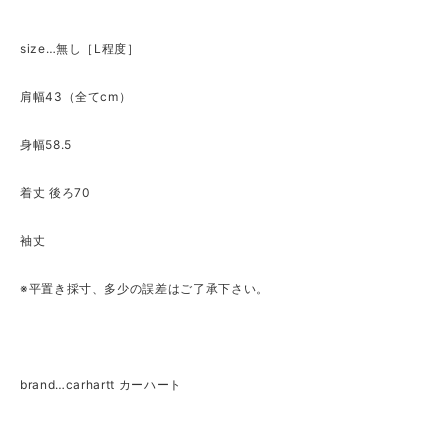
size…無し［L程度］
肩幅43（全てcm）
身幅58.5
着丈 後ろ70
袖丈
※平置き採寸、多少の誤差はご了承下さい。
brand…carhartt カーハート