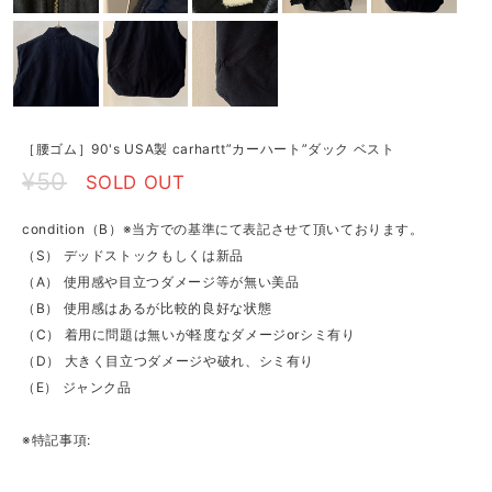
［腰ゴム］90's USA製 carhartt”カーハート”ダック ベスト
¥50
SOLD OUT
condition（B）※当方での基準にて表記させて頂いております。
（S） デッドストックもしくは新品
（A） 使用感や目立つダメージ等が無い美品
（B） 使用感はあるが比較的良好な状態
（C） 着用に問題は無いが軽度なダメージorシミ有り
（D） 大きく目立つダメージや破れ、シミ有り
（E） ジャンク品
※特記事項: