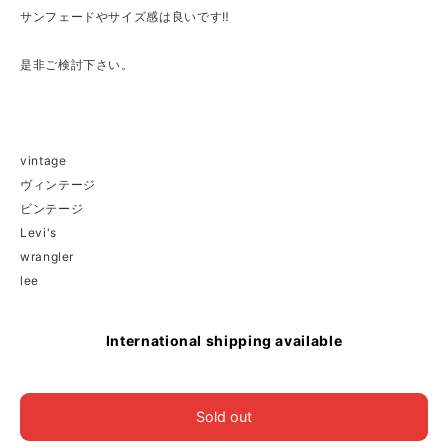
サンフェードやサイズ感は良いです‼︎
是非ご検討下さい。
vintage
ヴィンテージ
ビンテージ
Levi's
wrangler
lee
International shipping available
Sold out