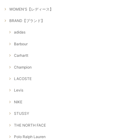
WOMEN'S【レディース】
BRAND【ブランド】
adidas
Barbour
Carhartt
Champion
LACOSTE
Levis
NIKE
STUSSY
THE NORTH FACE
Polo Ralph Lauren