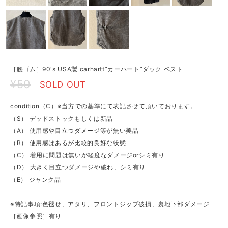
［腰ゴム］90's USA製 carhartt”カーハート”ダック ベスト
¥50
SOLD OUT
condition（C）※当方での基準にて表記させて頂いております。
（S） デッドストックもしくは新品
（A） 使用感や目立つダメージ等が無い美品
（B） 使用感はあるが比較的良好な状態
（C） 着用に問題は無いが軽度なダメージorシミ有り
（D） 大きく目立つダメージや破れ、シミ有り
（E） ジャンク品
※特記事項:色褪せ、アタリ、フロントジップ破損、裏地下部ダメージ
［画像参照］有り