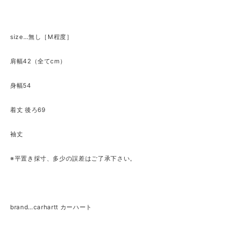
size…無し［M程度］
肩幅42（全てcm）
身幅54
着丈 後ろ69
袖丈
※平置き採寸、多少の誤差はご了承下さい。
brand…carhartt カーハート