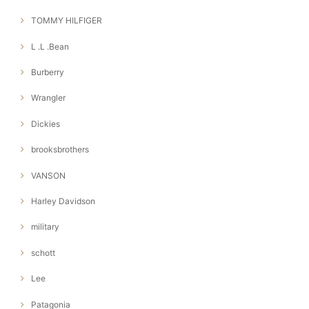
TOMMY HILFIGER
L .L .Bean
Burberry
Wrangler
Dickies
brooksbrothers
VANSON
Harley Davidson
military
schott
Lee
Patagonia