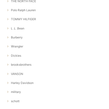
THE NORTH FACE
Polo Ralph Lauren
TOMMY HILFIGER
L .L .Bean
Burberry
Wrangler
Dickies
brooksbrothers
VANSON
Harley Davidson
military
schott