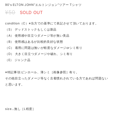
90's ELTON JOHN”エルトンジョン”ツアー Tシャツ
¥50
SOLD OUT
condition（C）※当方での基準にて表記させて頂いております。
（S） デッドストックもしくは新品
（A） 使用感や目立つダメージ等が無い美品
（B） 使用感はあるが比較的良好な状態
（C） 着用に問題は無いが軽度なダメージorシミ有り
（D） 大きく目立つダメージや破れ、シミ有り
（E） ジャンク品
※特記事項:ピンホール、薄シミ［画像参照］有り。
その他目立ったダメージ等なく古着慣れされている方であれば問題ない
と思います。
size…無し［L程度］