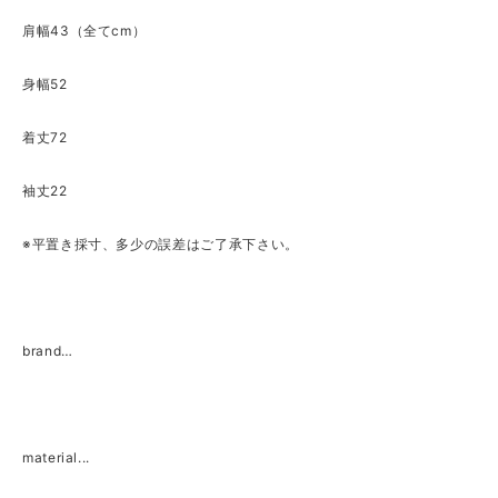
肩幅43（全てcm）
身幅52
着丈72
袖丈22
※平置き採寸、多少の誤差はご了承下さい。
brand…
material...