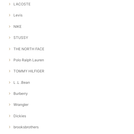
LACOSTE
Levis
NIKE
STUSSY
THE NORTH FACE
Polo Ralph Lauren
TOMMY HILFIGER
L .L .Bean
Burberry
Wrangler
Dickies
brooksbrothers