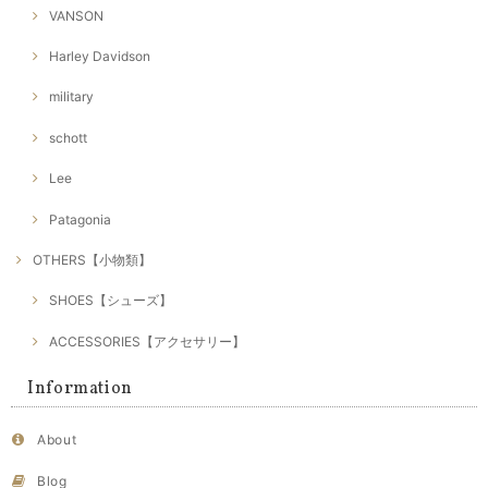
VANSON
Harley Davidson
military
schott
Lee
Patagonia
OTHERS【小物類】
SHOES【シューズ】
ACCESSORIES【アクセサリー】
Information
About
Blog