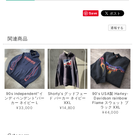
Save
通報する
関連商品
90s independent“イ
Shorty's グッドフェー
90's USA製 Harley-
ンディペンデント“パー
ド パーカー ネイビー
Davidson rainbow
カー ネイビー L
XXL
Flame スウェット ブ
ラック XXL
¥33,000
¥14,800
¥44,000