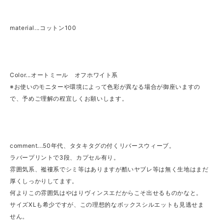
material...コットン100
Color...オートミール オフホワイト系
※お使いのモニターや環境によって色彩が異なる場合が御座いますの
で、予めご理解の程宜しくお願いします。
comment...50年代、タタキタグの付くリバースウィーブ。
ラバープリントで3段、カプセル有り。
雰囲気系、襤褸系でシミ等はありますが酷いヤブレ等は無く生地はまだ
厚くしっかりしてます。
何よりこの雰囲気はやはりヴィンスエだからこそ出せるものかなと。
サイズXLも希少ですが、この理想的なボックスシルエットも見逃せま
せん。