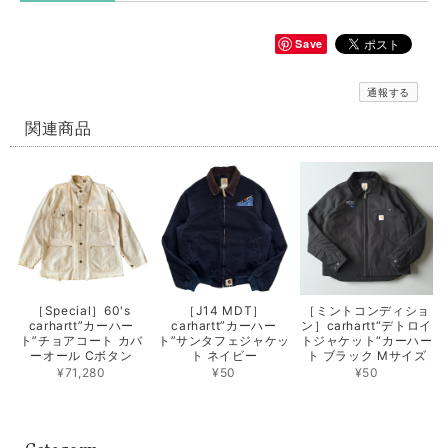
Save
通報する
関連商品
［Special］60's
［J14 MDT］
［ミントコンディショ
carhartt”カーハー
carhartt”カーハー
ン］carhartt“デトロイ
ト”チョアコート カバ
ト”サンタフェジャケッ
トジャケット“カーハー
ーオール Cボタン
ト ネイビー
ト ブラック Mサイズ
¥71,280
¥50
¥50