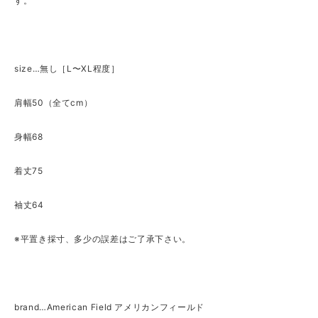
す。
size…無し［L〜XL程度］
肩幅50（全てcm）
身幅68
着丈75
袖丈64
※平置き採寸、多少の誤差はご了承下さい。
brand…American Field アメリカンフィールド