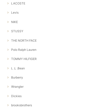
LACOSTE
Levis
NIKE
STUSSY
THE NORTH FACE
Polo Ralph Lauren
TOMMY HILFIGER
L .L .Bean
Burberry
Wrangler
Dickies
brooksbrothers