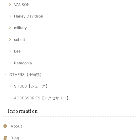
VANSON
Harley Davidson
military
schott
Lee
Patagonia
OTHERS【小物類】
SHOES【シューズ】
ACCESSORIES【アクセサリー】
Information
About
Blog