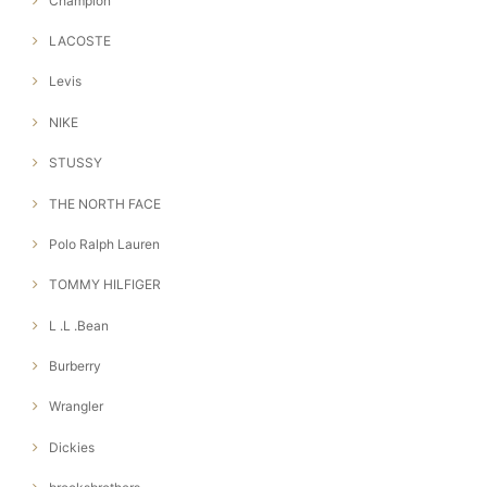
Champion
LACOSTE
Levis
NIKE
STUSSY
THE NORTH FACE
Polo Ralph Lauren
TOMMY HILFIGER
L .L .Bean
Burberry
Wrangler
Dickies