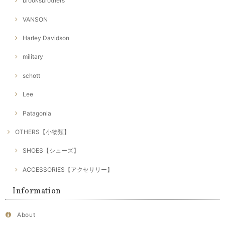
brooksbrothers
VANSON
Harley Davidson
military
schott
Lee
Patagonia
OTHERS【小物類】
SHOES【シューズ】
ACCESSORIES【アクセサリー】
Information
About