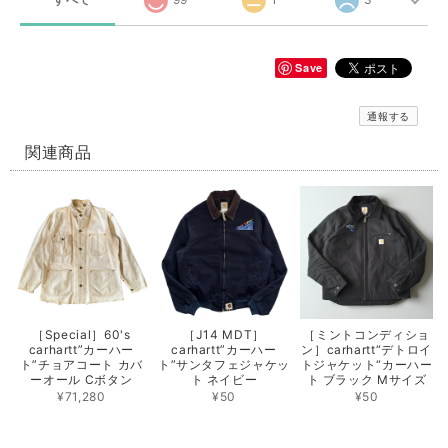
Save
通報する
関連商品
［Special］60's
［J14 MDT］
［ミントコンディショ
carhartt”カーハー
carhartt”カーハー
ン］carhartt“デトロイ
ト”チョアコート カバ
ト”サンタフェジャケッ
トジャケット“カーハー
ーオール Cボタン
ト ネイビー
ト ブラック Mサイズ
¥71,280
¥50
¥50