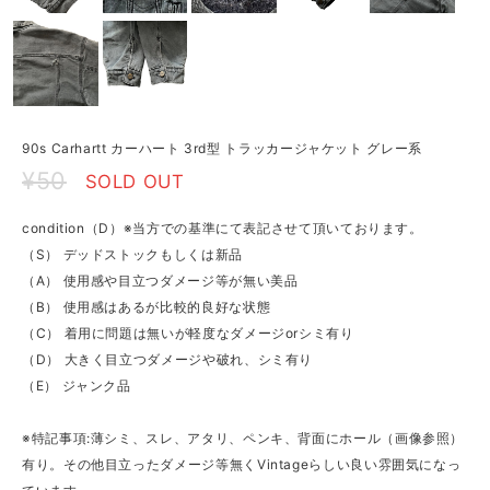
90s Carhartt カーハート 3rd型 トラッカージャケット グレー系
¥50
SOLD OUT
condition（D）※当方での基準にて表記させて頂いております。
（S） デッドストックもしくは新品
（A） 使用感や目立つダメージ等が無い美品
（B） 使用感はあるが比較的良好な状態
（C） 着用に問題は無いが軽度なダメージorシミ有り
（D） 大きく目立つダメージや破れ、シミ有り
（E） ジャンク品
※特記事項:薄シミ、スレ、アタリ、ペンキ、背面にホール（画像参照）
有り。その他目立ったダメージ等無くVintageらしい良い雰囲気になっ