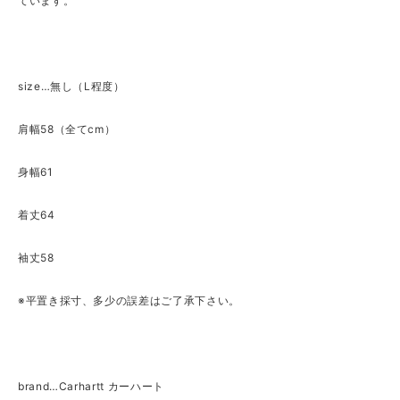
ています。
size…無し（L程度）
肩幅58（全てcm）
身幅61
着丈64
袖丈58
※平置き採寸、多少の誤差はご了承下さい。
brand…Carhartt カーハート