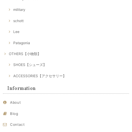
military
schott
Lee
Patagonia
OTHERS【小物類】
SHOES【シューズ】
ACCESSORIES【アクセサリー】
Information
About
Blog
Contact