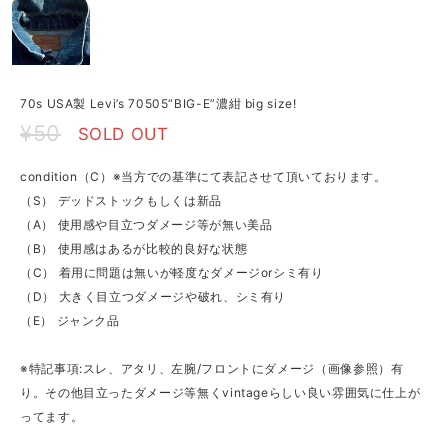
70s USA製 Levi’s 70505“BIG-E”濃紺 big size!
¥50
SOLD OUT
condition（C）※当方での基準にて表記させて頂いております。
（S） デッドストックもしくは新品
（A） 使用感や目立つダメージ等が無い美品
（B） 使用感はあるが比較的良好な状態
（C） 着用に問題は無いが軽度なダメージorシミ有り
（D） 大きく目立つダメージや破れ、シミ有り
（E） ジャンク品
※特記事項:スレ、アタリ、左腕/フロントにダメージ（画像参照）有
り。その他目立ったダメージ等無くvintageらしい良い雰囲気に仕上が
ってます。