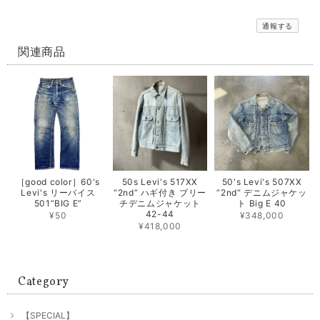
通報する
関連商品
［good color］60's
50s Levi's 517XX
50's Levi's 507XX
Levi's リーバイス
“2nd“ ハギ付き ブリー
“2nd“ デニムジャケッ
501”BIG E”
チデニムジャケット
ト Big E 40
42-44
¥50
¥348,000
¥418,000
Category
【SPECIAL】