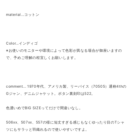
material...コットン
Color...インディゴ
※お使いのモニターや環境によって色彩が異なる場合が御座いますの
で、予めご理解の程宜しくお願いします。
comment... 1970年代、アメリカ製、リーバイス（70505）通称4thの
Gジャン、デニムジャケット。ボタン裏刻印は522。
色濃いめでBIG SIZEってだけで間違いなし。
506xx、507xx、557の様に短丈すぎる感じもなくゆったり目のTシャ
ツにもサラッと羽織れるので使いやすいですよ。