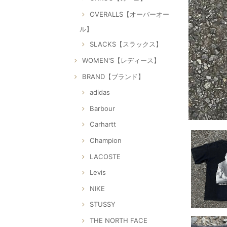
OVERALLS【オーバーオー
ル】
SLACKS【スラックス】
WOMEN'S【レディース】
BRAND【ブランド】
adidas
Barbour
Carhartt
Champion
LACOSTE
Levis
NIKE
STUSSY
THE NORTH FACE