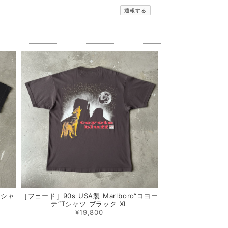
通報する
 Tシャ
［フェード］90s USA製 Marlboro“コヨー
テ“Tシャツ ブラック XL
¥19,800