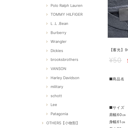
Polo Ralph Lauren
TOMMY HILFIGER
L .L .Bean
Burberry
Wrangler
【蓄光】90
Dickies
¥50
brooksbrothers
VANSON
Harley Davidson
■商品名 
military
schott
Lee
■サイズ 
Patagonia
肩幅60㎝
身幅61㎝
OTHERS【小物類】