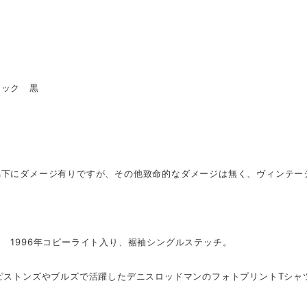
ラック 黒
脇下にダメージ有りですが、その他致命的なダメージは無く、ヴィンテー
 1996年コピーライト入り、裾袖シングルステッチ。
、ピストンズやブルズで活躍したデニスロッドマンのフォトプリントTシャ