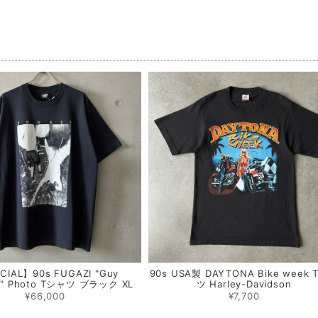
品
CIAL】90s FUGAZI "Guy
90s USA製 DAYTONA Bike week
to" Photo Tシャツ ブラック XL
ツ Harley-Davidson
¥66,000
¥7,700