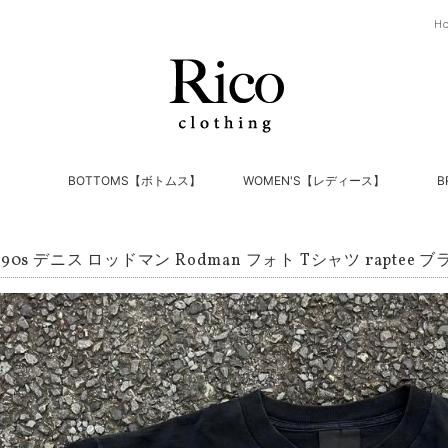
H
】
BOTTOMS【ボトムス】
WOMEN'S【レディース】
B
0s デニス ロッドマン Rodman フォト Tシャツ raptee 