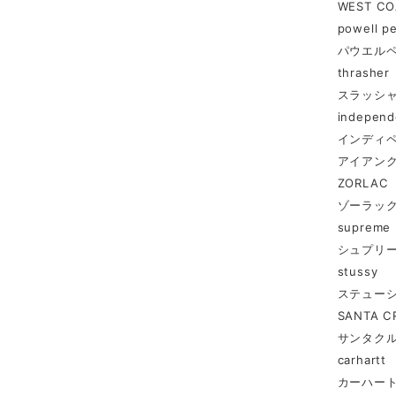
WEST CO
powell pe
パウエル
thrasher
スラッシ
independ
インディ
アイアン
ZORLAC
ゾーラッ
supreme
シュプリ
stussy
ステュー
SANTA C
サンタク
carhartt
カーハー