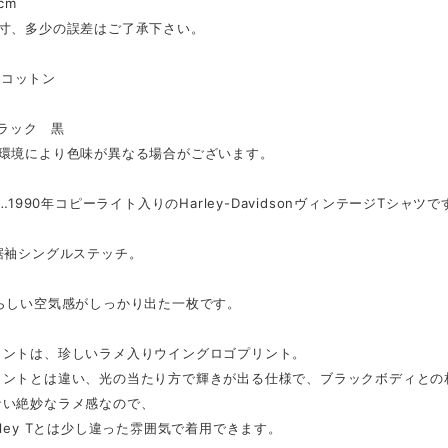
cm
採寸、多少の誤差はご了承下さい。
l…コットン
ブラック 黒
ー環境により色味が異なる場合がございます。
t…1990年コピーライト入りのHarley-DavidsonヴィンテージTシャツで
裾袖シングルステッチ。
頭らしい空気感がしっかり出た一枚です。
イントは、珍しいラメ入りウイングロゴプリント。
リントとは違い、光の当たり方で輝きが出る仕様で、ブラックボディとの
ない絶妙なラメ感なので、
rley Tとは少し違った雰囲気で着用できます。