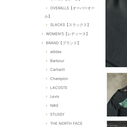
OVERALLS【オーバーオー
ル】
SLACKS【スラックス】
WOMEN'S【レディース】
BRAND【ブランド】
adidas
Barbour
Carhartt
Champion
LACOSTE
Levis
NIKE
STUSSY
THE NORTH FACE