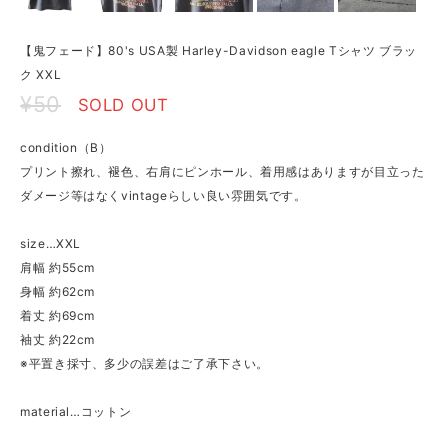
【鬼フェード】80's USA製 Harley-Davidson eagle Tシャツ ブラッ
ク XXL
¥50
SOLD OUT
condition（B）
プリント擦れ、褪色、右肩にピンホール、着用感はありますが目立った
ダメージ等はなくvintageらしい良い雰囲気です。
size…XXL
肩幅 約55cm
身幅 約62cm
着丈 約69cm
袖丈 約22cm
※平置き採寸、多少の誤差はご了承下さい。
material…コットン