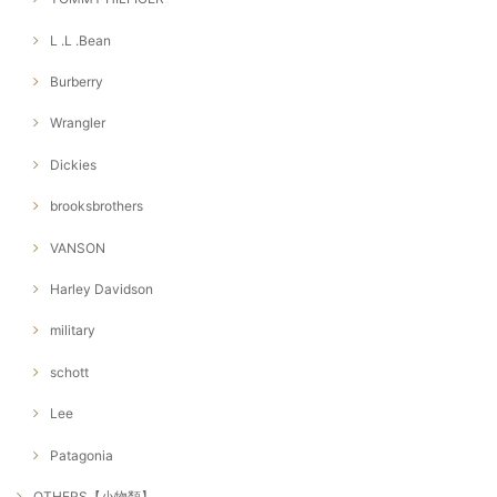
L .L .Bean
Burberry
Wrangler
Dickies
brooksbrothers
VANSON
Harley Davidson
military
schott
Lee
Patagonia
OTHERS【小物類】