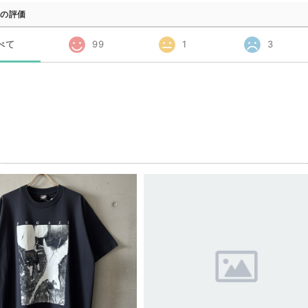
の評価
べて
99
1
3
品