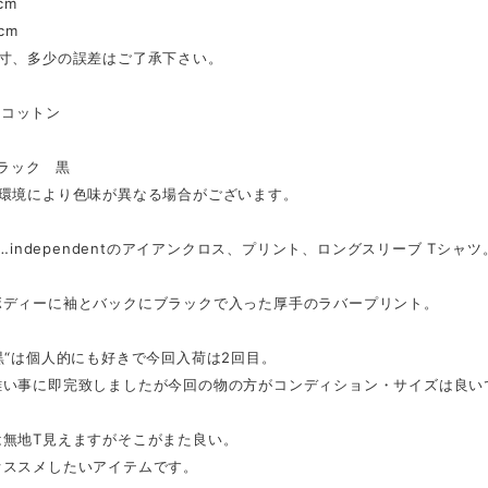
cm
cm
採寸、多少の誤差はご了承下さい。
l…コットン
ブラック 黒
ー環境により色味が異なる場合がございます。
nt…independentのアイアンクロス、プリント、ロングスリーブ Tシャツ
ボディーに袖とバックにブラックで入った厚手のラバープリント。
黒“は個人的にも好きで今回入荷は2回目。
難い事に即完致しましたが今回の物の方がコンディション・サイズは良い
は無地T見えますがそこがまた良い。
オススメしたいアイテムです。