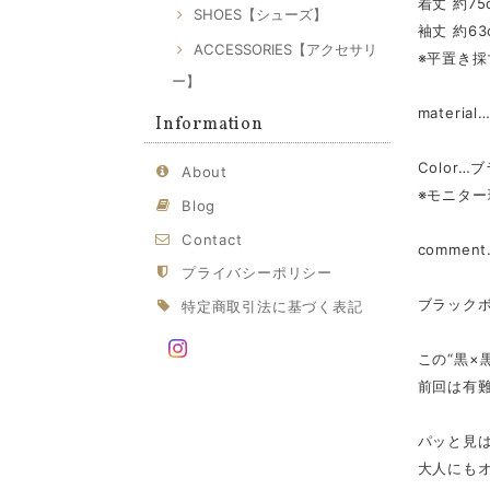
着丈 約75
SHOES【シューズ】
袖丈 約63
ACCESSORIES【アクセサリ
※平置き
ー】
materia
Information
Color…
About
※モニタ
Blog
Contact
comme
プライバシーポリシー
ブラック
特定商取引法に基づく表記
この“黒×
前回は有
パッと見
大人にも