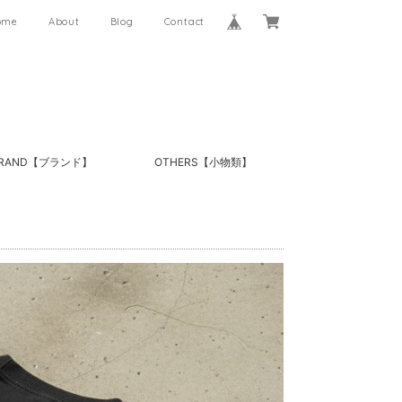
ome
About
Blog
Contact
RAND【ブランド】
OTHERS【小物類】