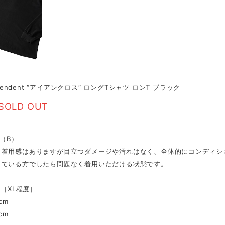
dependent “アイアンクロス“ ロングTシャツ ロンT ブラック
SOLD OUT
on（B）
、着用感はありますが目立つダメージや汚れはなく、全体的にコンディシ
している方でしたら問題なく着用いただける状態です。
し［XL程度］
cm
cm