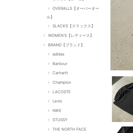
OVERALLS【オーバーオー
ル】
SLACKS【スラックス】
WOMEN'S【レディース】
BRAND【ブランド】
adidas
Barbour
Carhartt
Champion
LACOSTE
Levis
NIKE
STUSSY
THE NORTH FACE