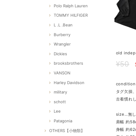
Polo Ralph Lauren
TOMMY HILFIGER
L .L .Bean
Burberry
Wrangler
old in
Dickies
¥50
brooksbrothers
VANSON
Harley Davidson
conditi
タグ欠損
military
古着慣れ
schott
Lee
size…無
Patagonia
肩幅 約58
身幅 約62
OTHERS【小物類】