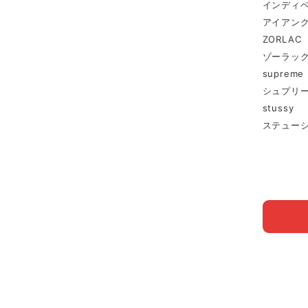
インディ
アイアン
ZORLAC
ゾーラッ
supreme
シュプリ
stussy
ステュー