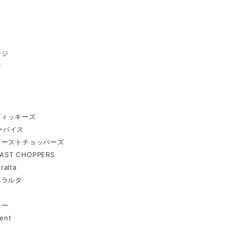
ージ
ジ
s ディッキーズ
リーバイス
コーストチョッパーズ
AST CHOPPERS
ralta
ペラルタ
ャー
ent