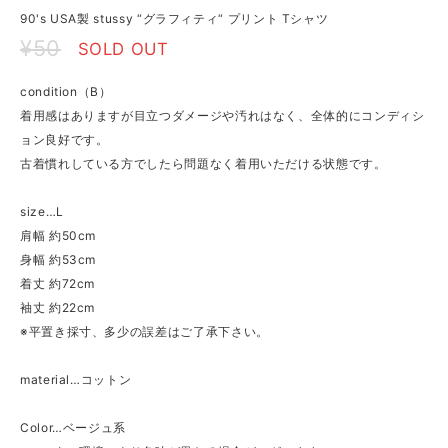
90's USA製 stussy “グラフィティ“ プリント Tシャツ
¥50
SOLD OUT
condition（B）
着用感はありますが目立つダメージや汚れはなく、全体的にコンディシ
ョン良好です。
古着慣れしている方でしたら問題なく着用いただける状態です。
size…L
肩幅 約50cm
身幅 約53cm
着丈 約72cm
袖丈 約22cm
※平置き採寸、多少の誤差はご了承下さい。
material…コットン
Color…ベージュ系