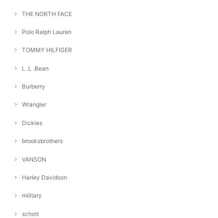
THE NORTH FACE
Polo Ralph Lauren
TOMMY HILFIGER
L .L .Bean
Burberry
Wrangler
Dickies
brooksbrothers
VANSON
Harley Davidson
military
schott