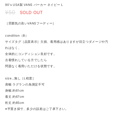
90's USA製 VANS パーカー ネイビー L
¥50
SOLD OUT
［雰囲気の良いVANSフーディー］
condition（B）
サイズタグ［品質表示］欠損、着用感はありますが目立つダメージや汚
れはなく、
全体的にコンディション良好です。
古着慣れしている方でしたら
問題なく着用いただける状態です。
size…無し［L程度］
肩幅 ラグランの為測定不可
身幅 約61cm
着丈 約67cm
裄丈 約85cm
※平置き採寸、多少の誤差はご了承下さい。