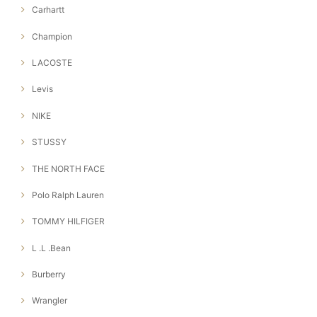
Carhartt
Champion
LACOSTE
Levis
NIKE
STUSSY
THE NORTH FACE
Polo Ralph Lauren
TOMMY HILFIGER
L .L .Bean
Burberry
Wrangler