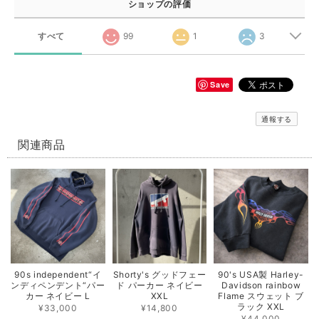
ショップの評価
すべて
99
1
3
Save
通報する
関連商品
90s independent“イ
Shorty's グッドフェー
90's USA製 Harley-
ンディペンデント“パー
ド パーカー ネイビー
Davidson rainbow
カー ネイビー L
XXL
Flame スウェット ブ
ラック XXL
¥33,000
¥14,800
¥44,000