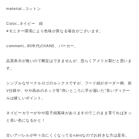
material…コットン
Color…ネイビー 紺
※モニター環境により色味が異なる場合がございます。
comment…90年代のVANS、パーカー。
品質表示が無いので断定はできませんが、恐らくアメリカ製だと思いま
す。
シンプルなサークルロゴのルックスですが、フード紐がボーダー柄、前
V仕様や、やや高めのネック等“痒いところに手が届いた“良いディテー
ルは嬉しいポイント。
ネイビーカラーがやや茄子紺風味がありますのでこのまま育てればきっ
と良い色になるかと！
古いアパレルが中々出にくくなってるvansなのでお好きな方は是非。