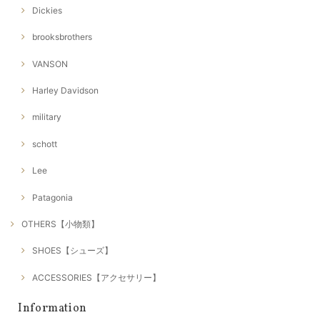
Dickies
brooksbrothers
VANSON
Harley Davidson
military
schott
Lee
Patagonia
OTHERS【小物類】
SHOES【シューズ】
ACCESSORIES【アクセサリー】
Information