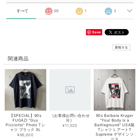
すべて
99
1
3
Save
通報する
関連商品
【SPECIAL】90s
［お客様お問い合わせ
90s Barbara Kruger
FUGAZI "Guy
分］
"Your Body is a
Picciotto" Photo Tシ
Battleground" USA製
¥11,520
ャツ ブラック XL
Tシャツ L アートT
Supreme デザインソ
¥66,000
ース