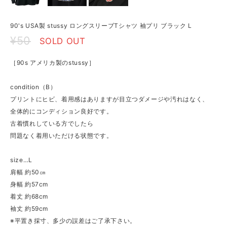
90's USA製 stussy ロングスリーブTシャツ 袖プリ ブラック L
¥50
SOLD OUT
［90s アメリカ製のstussy］
condition（B）
プリントにヒビ、着用感はありますが目立つダメージや汚れはなく、
全体的にコンディション良好です。
古着慣れしている方でしたら
問題なく着用いただける状態です。
size…L
肩幅 約50㎝
身幅 約57cm
着丈 約68cm
袖丈 約59cm
※平置き採寸、多少の誤差はご了承下さい。