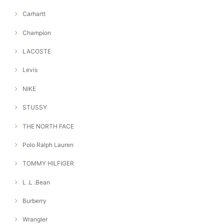
Carhartt
Champion
LACOSTE
Levis
NIKE
STUSSY
THE NORTH FACE
Polo Ralph Lauren
TOMMY HILFIGER
L .L .Bean
Burberry
Wrangler