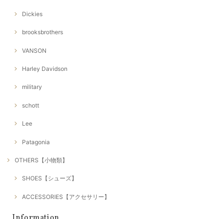
Dickies
brooksbrothers
VANSON
Harley Davidson
military
schott
Lee
Patagonia
OTHERS【小物類】
SHOES【シューズ】
ACCESSORIES【アクセサリー】
Information