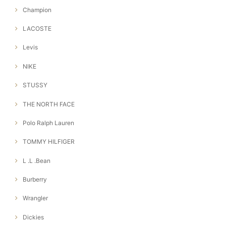
Champion
LACOSTE
Levis
NIKE
STUSSY
THE NORTH FACE
Polo Ralph Lauren
TOMMY HILFIGER
L .L .Bean
Burberry
Wrangler
Dickies