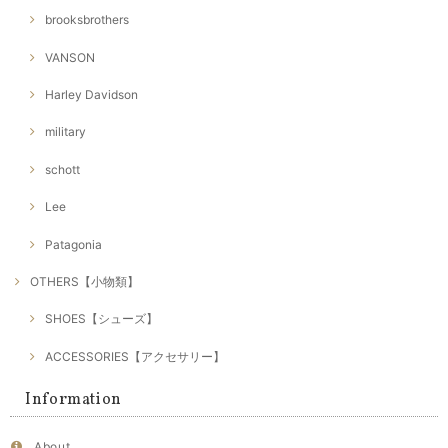
brooksbrothers
VANSON
Harley Davidson
military
schott
Lee
Patagonia
OTHERS【小物類】
SHOES【シューズ】
ACCESSORIES【アクセサリー】
Information
About