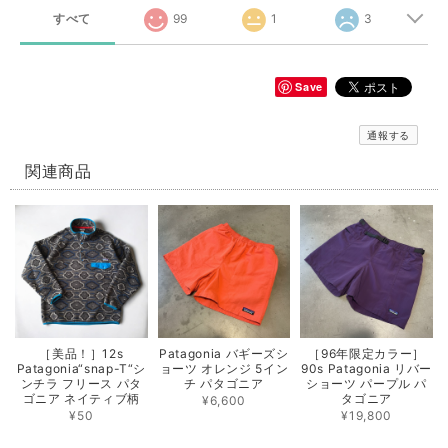
すべて
99
1
3
Save
通報する
関連商品
［美品！］12s
Patagonia バギーズシ
［96年限定カラー］
Patagonia“snap-T“シ
ョーツ オレンジ 5イン
90s Patagonia リバー
ンチラ フリース パタ
チ パタゴニア
ショーツ パープル パ
ゴニア ネイティブ柄
タゴニア
¥6,600
¥50
¥19,800