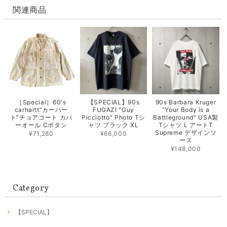
関連商品
［Special］60's
【SPECIAL】90s
90s Barbara Kruger
carhartt”カーハー
FUGAZI "Guy
"Your Body is a
ト”チョアコート カバ
Picciotto" Photo Tシ
Battleground" USA製
ーオール Cボタン
ャツ ブラック XL
Tシャツ L アートT
Supreme デザインソ
¥71,280
¥66,000
ース
¥148,000
Category
【SPECIAL】