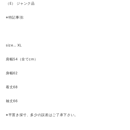
（E） ジャンク品
※特記事項:
size… XL
肩幅54（全てcm）
身幅62
着丈68
袖丈66
※平置き採寸、多少の誤差はご了承下さい。