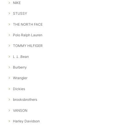
NIKE
STUSSY
THE NORTH FACE
Polo Ralph Lauren
TOMMY HILFIGER
L .L .Bean
Burberry
Wrangler
Dickies
brooksbrothers
VANSON
Harley Davidson