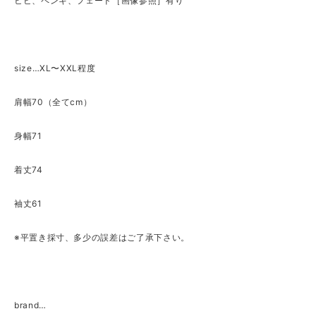
ヒビ、ペンキ、フェード［画像参照］有り
size…XL〜XXL程度
肩幅70（全てcm）
身幅71
着丈74
袖丈61
※平置き採寸、多少の誤差はご了承下さい。
brand…