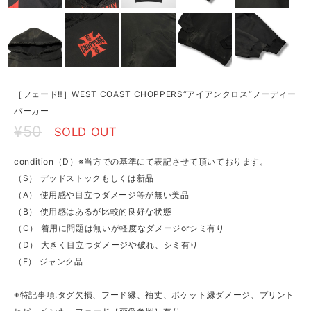
［フェード‼︎］WEST COAST CHOPPERS“アイアンクロス“フーディー
パーカー
¥50
SOLD OUT
condition（D）※当方での基準にて表記させて頂いております。
（S） デッドストックもしくは新品
（A） 使用感や目立つダメージ等が無い美品
（B） 使用感はあるが比較的良好な状態
（C） 着用に問題は無いが軽度なダメージorシミ有り
（D） 大きく目立つダメージや破れ、シミ有り
（E） ジャンク品
※特記事項:タグ欠損、フード縁、袖丈、ポケット縁ダメージ、プリント