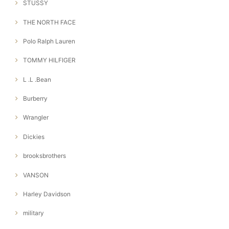
STUSSY
THE NORTH FACE
Polo Ralph Lauren
TOMMY HILFIGER
L .L .Bean
Burberry
Wrangler
Dickies
brooksbrothers
VANSON
Harley Davidson
military