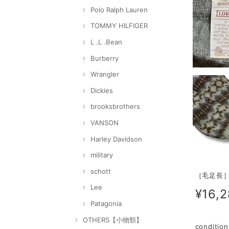
Polo Ralph Lauren
TOMMY HILFIGER
L .L .Bean
Burberry
Wrangler
Dickies
brooksbrothers
VANSON
Harley Davidson
military
schott
［毛足長］6
Lee
¥16,
Patagonia
OTHERS【小物類】
condi