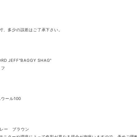
採寸、多少の誤差はご了承下さい。
ORD JEFF"BAGGY SHAG"
ェフ
...ウール100
..グレー ブラウン
のモニターや環境によって色彩が異なる場合が御座いますので、予めご理