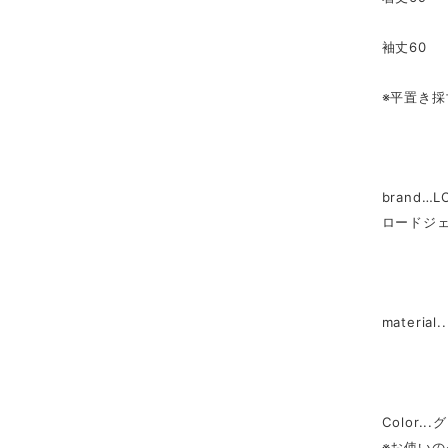
袖丈60
※平置き
brand…L
ロードジ
material
Color.
※お使い