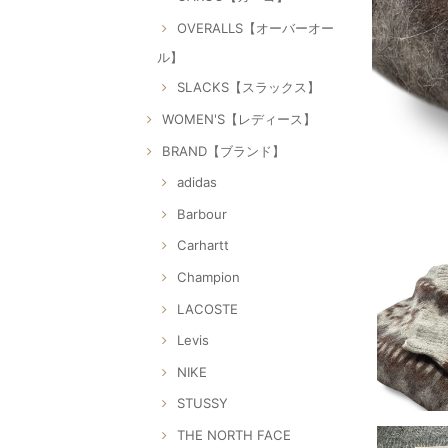
OVERALLS【オーバーオー
ル】
SLACKS【スラックス】
WOMEN'S【レディース】
BRAND【ブランド】
adidas
Barbour
Carhartt
Champion
LACOSTE
Levis
NIKE
STUSSY
THE NORTH FACE