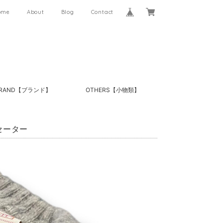
ome
About
Blog
Contact
RAND【ブランド】
OTHERS【小物類】
 セーター