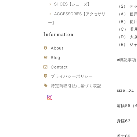
SHOES【シューズ】
（S） デ
ACCESSORIES【アクセサリ
（A） 使
（B） 使
ー】
（C） 着
Information
（D） 大
（E） ジ
About
Blog
※特記事項
Contact
プライバシーポリシー
特定商取引法に基づく表記
size…XL
肩幅55（
身幅63
着丈69