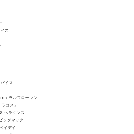
ア
e
ェイス
ル
リーバイス
Lauren ラルフローレン
E ラコステ
ES ヘラクレス
C ビッグマック
Y ペイデイ