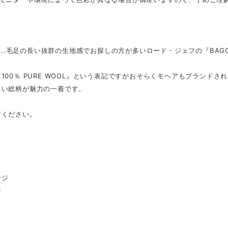
nt...毛足の長い抜群の生地感でお探しの方が多いロード・ジェフの『BAGG
100％ PURE WOOL』という表記ですがおそらくモヘアもブランド
良い総柄が魅力の一着です。
討ください。
ージ
ジ