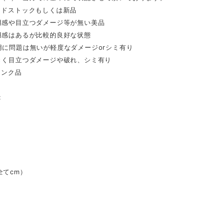
ッドストックもしくは新品
用感や目立つダメージ等が無い美品
用感はあるが比較的良好な状態
用に問題は無いが軽度なダメージorシミ有り
きく目立つダメージや破れ、シミ有り
ャンク品
:
全てcm）