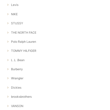
Levis
NIKE
STUSSY
THE NORTH FACE
Polo Ralph Lauren
TOMMY HILFIGER
L .L .Bean
Burberry
Wrangler
Dickies
brooksbrothers
VANSON