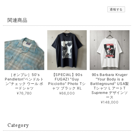
通報する
関連商品
［オンブレ］50's
【SPECIAL】90s
90s Barbara Kruger
Pendleton“ペンドルト
FUGAZI "Guy
"Your Body is a
ン“チェック ウール ボ
Picciotto" Photo Tシ
Battleground" USA製
ードシャツ
ャツ ブラック XL
Tシャツ L アートT
Supreme デザインソ
¥76,780
¥66,000
ース
¥148,000
Category