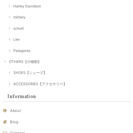
Harley Davidson
military
schott
Lee
Patagonia
OTHERS【小物類】
SHOES【シューズ】
ACCESSORIES【アクセサリー】
Information
About
Blog
Contact