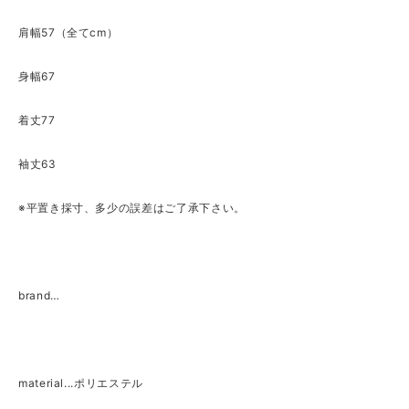
肩幅57（全てcm）
身幅67
着丈77
袖丈63
※平置き採寸、多少の誤差はご了承下さい。
brand…
material...ポリエステル