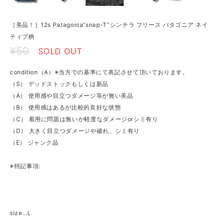
［美品！］12s Patagonia“snap-T“シンチラ フリース パタゴニア ネイ
ティブ柄
¥50
SOLD OUT
condition（A）※当方での基準にて表記させて頂いております。
（S） デッドストックもしくは新品
（A） 使用感や目立つダメージ等が無い美品
（B） 使用感はあるが比較的良好な状態
（C） 着用に問題は無いが軽度なダメージorシミ有り
（D） 大きく目立つダメージや破れ、シミ有り
（E） ジャンク品
※特記事項:
size…L