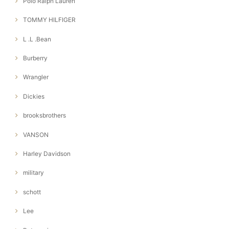
Polo Ralph Lauren
TOMMY HILFIGER
L .L .Bean
Burberry
Wrangler
Dickies
brooksbrothers
VANSON
Harley Davidson
military
schott
Lee