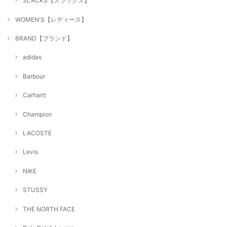
SLACKS【スラックス】
WOMEN'S【レディース】
BRAND【ブランド】
adidas
Barbour
Carhartt
Champion
LACOSTE
Levis
NIKE
STUSSY
THE NORTH FACE