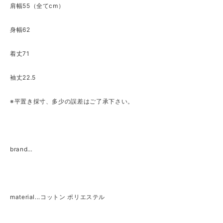
肩幅55（全てcm）
身幅62
着丈71
袖丈22.5
※平置き採寸、多少の誤差はご了承下さい。
brand…
material...コットン ポリエステル