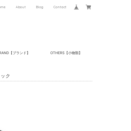
ome
About
Blog
Contact
RAND【ブランド】
OTHERS【小物類】
ラック