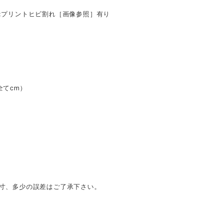
:プリントヒビ割れ［画像参照］有り
全てcm）
採寸、多少の誤差はご了承下さい。