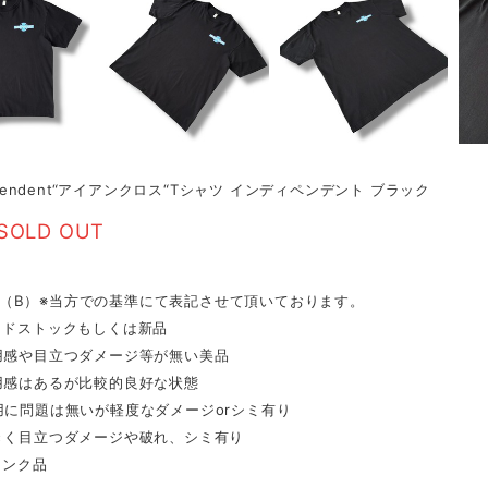
dependent“アイアンクロス“Tシャツ インディペンデント ブラック
SOLD OUT
tion（B）※当方での基準にて表記させて頂いております。
ッドストックもしくは新品
用感や目立つダメージ等が無い美品
用感はあるが比較的良好な状態
用に問題は無いが軽度なダメージorシミ有り
きく目立つダメージや破れ、シミ有り
ャンク品