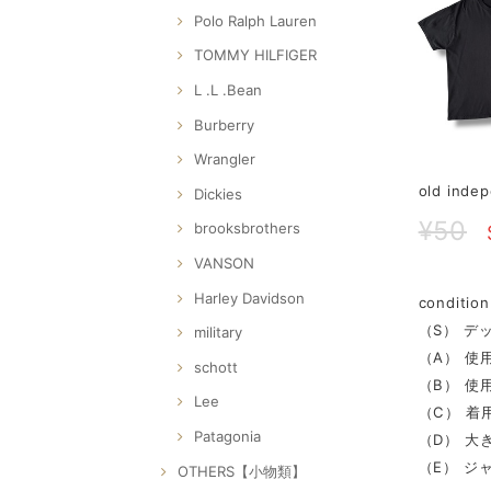
Polo Ralph Lauren
TOMMY HILFIGER
L .L .Bean
Burberry
Wrangler
old in
Dickies
¥50
brooksbrothers
VANSON
Harley Davidson
condi
（S） デ
military
（A） 使
schott
（B） 使
Lee
（C） 着
Patagonia
（D） 大
（E） ジ
OTHERS【小物類】