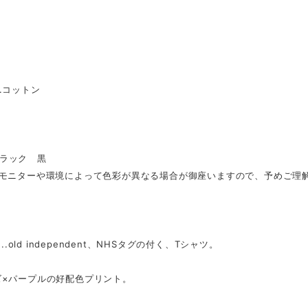
l...コットン
..ブラック 黒
のモニターや環境によって色彩が異なる場合が御座いますので、予めご理
t...old independent、NHSタグの付く、Tシャツ。
ズ×パープルの好配色プリント。