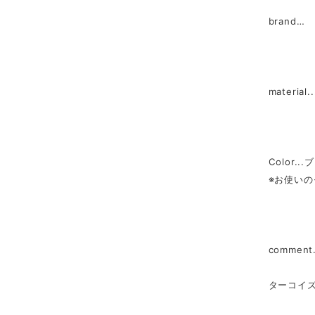
brand…
materia
Color.
※お使い
commen
ターコイ