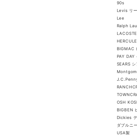
90s
Levis 
Lee
Ralph 
LACOST
HERCUL
BIGMA
PAY DA
SEARS 
Montgo
J.C.Pe
RANCH
TOWNC
OSH KO
BIGBEN
Dickie
ダブルニ
USA製