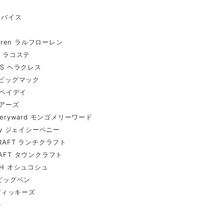
リーバイス
Lauren ラルフローレン
E ラコステ
ES ヘラクレス
C ビッグマック
Y ペイデイ
シアーズ
meryward モンゴメリーワード
nny ジェイシーペニー
CRAFT ランチクラフト
RAFT タウンクラフト
SH オシュコシュ
 ビッグベン
s ディッキーズ
ー