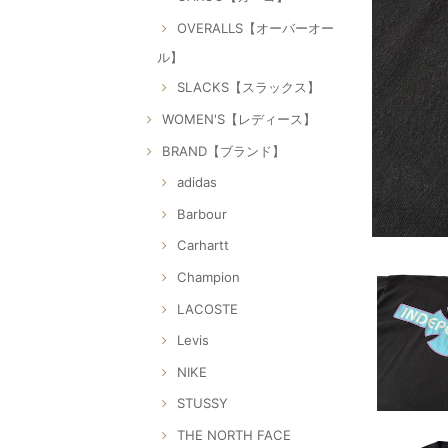
OVERALLS【オーバーオー
ル】
SLACKS【スラックス】
WOMEN'S【レディース】
BRAND【ブランド】
adidas
Barbour
Carhartt
Champion
LACOSTE
Levis
NIKE
STUSSY
THE NORTH FACE