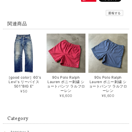
通報する
関連商品
［good color］60's
90s Polo Ralph
90s Polo Ralph
Levi's リーバイス
Lauren ポニー刺繍 シ
Lauren ポニー刺繍 シ
501”BIG E”
ョートパンツ ラルフロ
ョートパンツ ラルフロ
ーレン
ーレン
¥50
¥6,600
¥6,600
Category