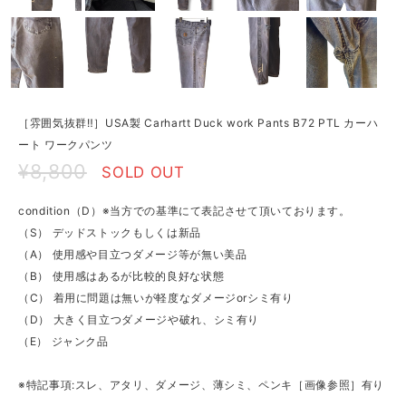
［雰囲気抜群‼︎］USA製 Carhartt Duck work Pants B72 PTL カーハ
ート ワークパンツ
¥8,800
SOLD OUT
condition（D）※当方での基準にて表記させて頂いております。
（S） デッドストックもしくは新品
（A） 使用感や目立つダメージ等が無い美品
（B） 使用感はあるが比較的良好な状態
（C） 着用に問題は無いが軽度なダメージorシミ有り
（D） 大きく目立つダメージや破れ、シミ有り
（E） ジャンク品
※特記事項:スレ、アタリ、ダメージ、薄シミ、ペンキ［画像参照］有り