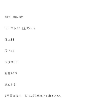
size…36×32
ウエスト45（全てcm）
股上33
股下82
ワタリ35
裾幅20.5
総丈113
※平置き採寸、多少の誤差はご了承下さい。