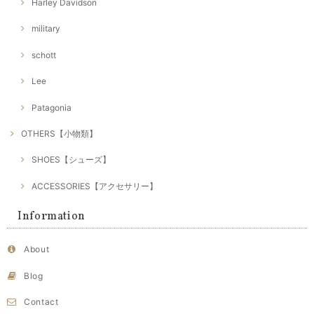
Harley Davidson
military
schott
Lee
Patagonia
OTHERS【小物類】
SHOES【シューズ】
ACCESSORIES【アクセサリー】
Information
About
Blog
Contact