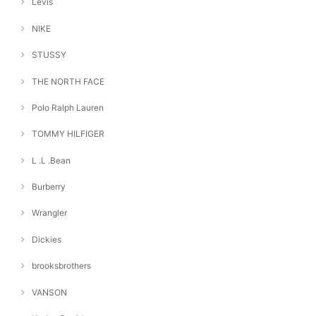
Levis
NIKE
STUSSY
THE NORTH FACE
Polo Ralph Lauren
TOMMY HILFIGER
L .L .Bean
Burberry
Wrangler
Dickies
brooksbrothers
VANSON