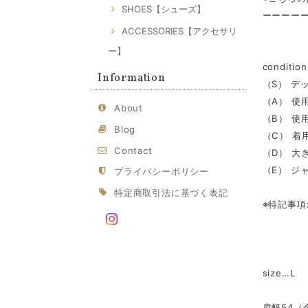
SHOES【シューズ】
ーーーー
ACCESSORIES【アクセサリ
ー】
condi
Information
（S） デ
（A） 使
About
（B） 使
Blog
（C） 着
Contact
（D） 大
（E） ジ
プライバシーポリシー
特定商取引法に基づく表記
※特記事項
size…L
肩幅54（