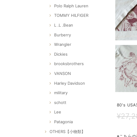
Polo Ralph Lauren
TOMMY HILFIGER
L .L .Bean
Burberry
Wrangler
Dickies
brooksbrothers
VANSON
Harley Davidson
military
schott
80's US
Lee
¥27,
Patagonia
OTHERS【小物類】
※こちらの