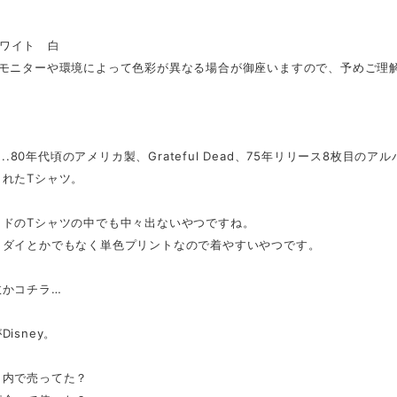
..ホワイト 白
のモニターや環境によって色彩が異なる場合が御座いますので、予めご理
t...80年代頃のアメリカ製、Grateful Dead、75年リリース8枚目のアルバ
されたTシャツ。
ッドのTシャツの中でも中々出ないやつですね。
イダイとかでもなく単色プリントなので着やすいやつです。
故かコチラ…
isney。
ク内で売ってた？