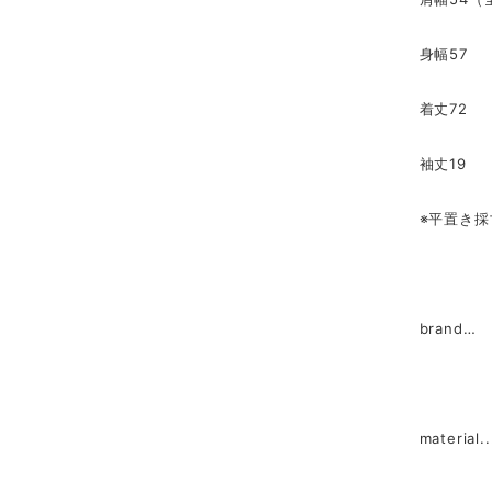
身幅57
着丈72
袖丈19
※平置き
brand…
materia