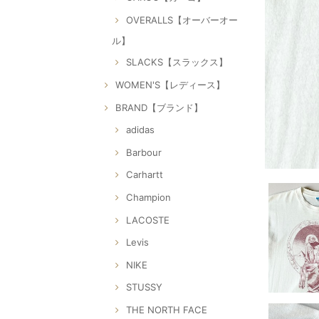
OVERALLS【オーバーオー
ル】
SLACKS【スラックス】
WOMEN'S【レディース】
BRAND【ブランド】
adidas
Barbour
Carhartt
Champion
LACOSTE
Levis
NIKE
STUSSY
THE NORTH FACE