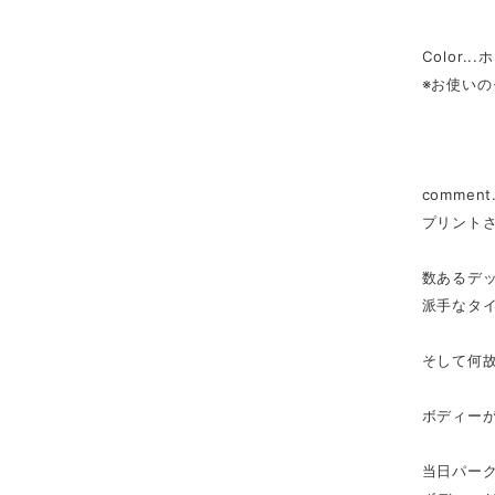
Color.
※お使い
commen
プリント
数あるデ
派手なタ
そして何
ボディーがD
当日パー