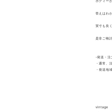
ボディー
答えはわ
実寸も良
是非ご検
-発送・注
・通常、注
・発送地
vintage