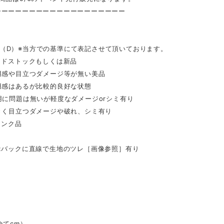
ーーーーーーーーーーーーーーーーーーー
tion（D）※当方での基準にて表記させて頂いております。
ッドストックもしくは新品
用感や目立つダメージ等が無い美品
用感はあるが比較的良好な状態
用に問題は無いが軽度なダメージorシミ有り
きく目立つダメージや破れ、シミ有り
ャンク品
:バックに直線で生地のツレ［画像参照］有り
全てcm）