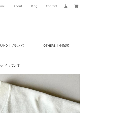
ome
About
Blog
Contact
RAND【ブランド】
OTHERS【小物類】
ルデッド バンT