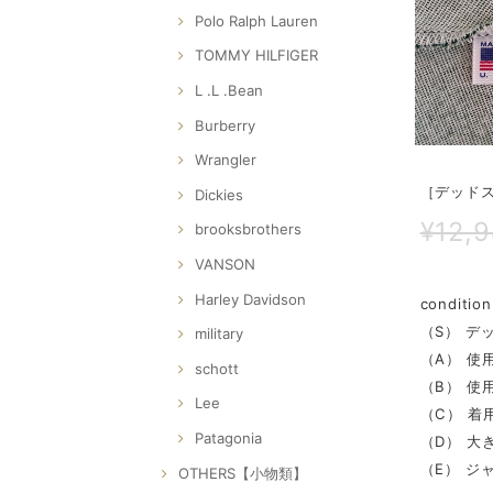
Polo Ralph Lauren
TOMMY HILFIGER
L .L .Bean
Burberry
Wrangler
［デッドス
Dickies
¥12,
brooksbrothers
VANSON
Harley Davidson
condi
（S） デ
military
（A） 使
schott
（B） 使
Lee
（C） 着
Patagonia
（D） 大
（E） ジ
OTHERS【小物類】