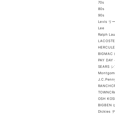
70s
80s
90s
Levis 
Lee
Ralph 
LACOST
HERCUL
BIGMA
PAY DA
SEARS 
Montgo
J.C.Pe
RANCH
TOWNC
OSH KO
BIGBEN
Dickie