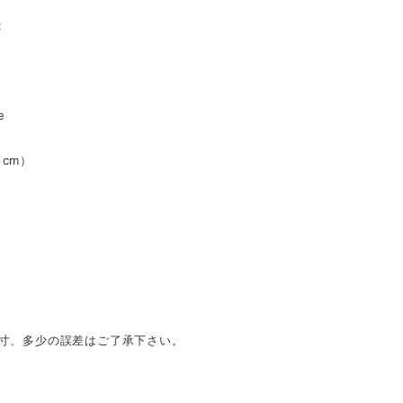
:
e
cm）
採寸、多少の誤差はご了承下さい。