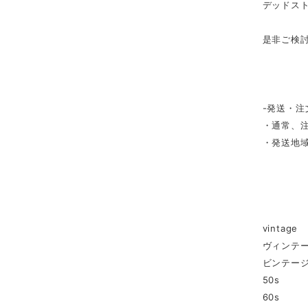
デッドス
是非ご検
-発送・注
・通常、注
・発送地
vintage
ヴィンテ
ビンテー
50s
60s