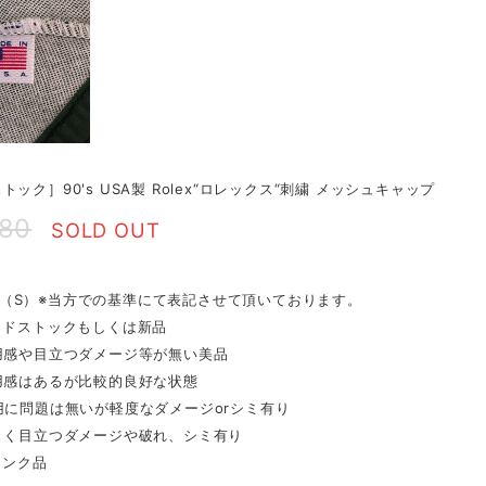
トック］90's USA製 Rolex“ロレックス“刺繍 メッシュキャップ
980
SOLD OUT
tion（S）※当方での基準にて表記させて頂いております。
ッドストックもしくは新品
用感や目立つダメージ等が無い美品
用感はあるが比較的良好な状態
用に問題は無いが軽度なダメージorシミ有り
きく目立つダメージや破れ、シミ有り
ャンク品