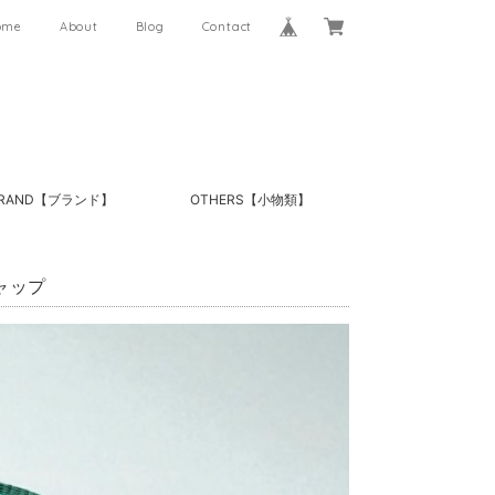
ome
About
Blog
Contact
RAND【ブランド】
OTHERS【小物類】
キャップ