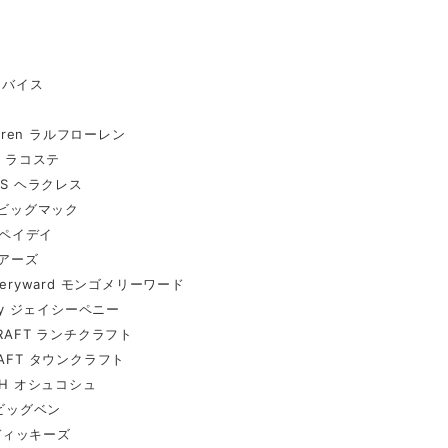
リーバイス
Lauren ラルフローレン
E ラコステ
ES ヘラクレス
C ビッグマック
Y ペイデイ
シアーズ
meryward モンゴメリーワード
nny ジェイシーペニー
CRAFT ランチクラフト
RAFT タウンクラフト
SH オシュコシュ
 ビッグベン
s ディッキーズ