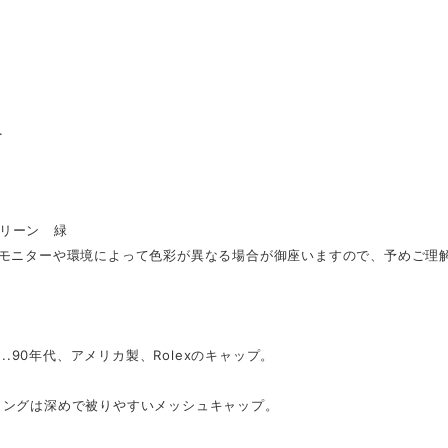
.
..グリーン 緑
のモニターや環境によって色彩が異なる場合が御座いますので、予めご理
t...90年代、アメリカ製、Rolexのキャップ。
ィングは深めで被りやすいメッシュキャップ。