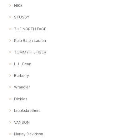
NIKE
STUSSY
THE NORTH FACE
Polo Ralph Lauren
TOMMY HILFIGER
L .L .Bean
Burberry
Wrangler
Dickies
brooksbrothers
VANSON
Harley Davidson