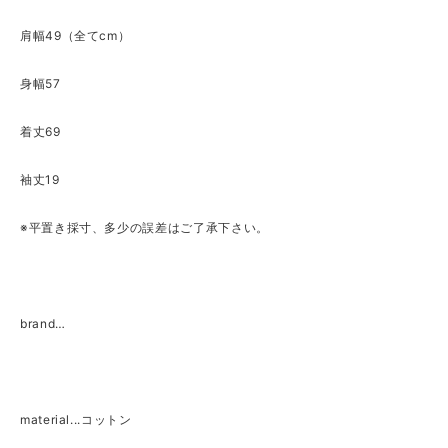
肩幅49（全てcm）
身幅57
着丈69
袖丈19
※平置き採寸、多少の誤差はご了承下さい。
brand…
material...コットン