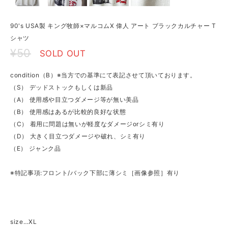
90's USA製 キング牧師×マルコムX 偉人 アート ブラックカルチャー T
シャツ
¥50
SOLD OUT
condition（B）※当方での基準にて表記させて頂いております。
（S） デッドストックもしくは新品
（A） 使用感や目立つダメージ等が無い美品
（B） 使用感はあるが比較的良好な状態
（C） 着用に問題は無いが軽度なダメージorシミ有り
（D） 大きく目立つダメージや破れ、シミ有り
（E） ジャンク品
※特記事項:フロント/バック下部に薄シミ［画像参照］有り
size…XL