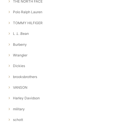
THE NORTH FACE
Polo Ralph Lauren
TOMMY HILFIGER
L .L .Bean
Burberry
Wrangler
Dickies
brooksbrothers
VANSON
Harley Davidson
military
schott