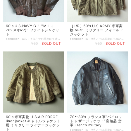
60's U.S.NAVY G-1 ''MIL-J-
［L/R］50's U.S.ARMY 米軍実
7823D(WP)'' フライトジャケッ
物 M-51 ミリタリー フィールド
ト
ジャケット
condition（C/D）※当方での基準にて表記させて頂いております。 （S） デッドストックもしくは新品 （A） 使用感や目立つダメージ等が無い美品 （B） 使用感はあるが比較的良好な状態 （C） 着用に問題は無いが軽度なダメージorシミ有り （D） 大きく目立つダメージや破れ、シミ有り （E） ジャンク品 ※特記事項:スレ、小傷、リブ小穴、レザー剥げ、ジッパーレール一部飛んでます［少し強めにグッと持ち手を押し込めば開閉可能］有り size…40［L程度］ 肩幅49（全てcm） 身幅56 着丈前67 後ろ62 袖丈63 ※平置き採寸、多少の誤差はご了承下さい。 brand… material...レザー Color...ブラウン 茶 ※お使いのモニターや環境によって色彩が異なる場合が御座いますので、予めご理解の程宜しくお願いします。 comment...68年会計、G-1、フライトジャケット。 THE MARTIN LANE CO., INC.社製。 リブ等にダメージはありますがレザーのコンディションは比較的良く、サイズも大きめです。 無骨ながらどこか色気のあるレザージャケットかなと。 近年中々見つからなくなってきてますのでお探しの方は是非ご検討下さい。 -発送・注文に関する情報や注意事項- ・通常、注文から2-3日以内に発送いたします ・発送地域によって到着までの時間が異なるため、ご了承ください。 vintage ヴィンテージ ビンテージ m-51 m-43 m-41 40s 50s 60s 70s 80s 90s Colombia コロンビア north face ノースフェイス レトロX パフボール フリース スナップt 雪無し MARS Levis リーバイス Lee Ralph Lauren ラルフローレン LACOSTE ラコステ HERCULES ヘラクレス BIGMAC ビッグマック PAY DAY ペイデイ SEARS シアーズ Montgomeryward モンゴメリーワード J.C.Penny ジェイシーペニー RANCHCRAFT ランチクラフト TOWNCRAFT タウンクラフト OSH KOSH オシュコシュ BIGBEN ビッグベン Dickies ディッキーズ ダブルニー マクレガー Mcgregor アロー arrow タウンクラフト TOWNCRAFT オンブレ ディッキーズ ベンデイビス five brother ファイブブラザー pilgrim ピルグリム
condition（C）※当方での基準にて表記させて頂いております。 （S） デッドストックもしくは新品 （A） 使用感や目立つダメージ等が無い美品 （B） 使用感はあるが比較的良好な状態 （C） 着用に問題は無いが軽度なダメージorシミ有り （D） 大きく目立つダメージや破れ、シミ有り （E） ジャンク品 ※特記事項:ペンキ、スレ、アタリ、薄汚れ、左上腕にワッペン痕［画像参照］有り size…large/regular 肩幅55（全てcm） 身幅65 着丈81 袖丈65 ※平置き採寸、多少の誤差はご了承下さい。 brand… material...コットン Color...カーキ グリーン ※お使いのモニターや環境によって色彩が異なる場合が御座いますので、予めご理解の程宜しくお願いします。 comment...50年代、アメリカ軍のM-51、フィールドジャケット。 M43からM50を挟んで、1951年に誕生したM1951フィールドジャケット。 M51といえばモッズコートを思い浮かべる方も多いですが、こちらのフィールドジャケットもアメリカ軍のアイテムの中でも名作になります。 M43(M50)からの大きな変更点としては、フロントのジップ。 予想外に起きた朝鮮戦争では寒さとの勝負もあったようで、ボタンだけでなくジップによってより防寒対策がされたようです。 また、こちらはチンストラップの付かない初期タイプになります。ボタンも茶ボタンの古いディテールとなっています。 ドローコードやボタンの欠損の無い個体は年々少なくなっていますのでお探しの方は是非。 -発送・注文に関する情報や注意事項- ・通常、注文から2-3日以内に発送いたします ・発送地域によって到着までの時間が異なるため、ご了承ください。 vintage ヴィンテージ ビンテージ m-65 m-43 m-41 40s 50s 60s 70s 80s 90s Colombia コロンビア north face ノースフェイス レトロX パフボール フリース スナップt 雪無し MARS Levis リーバイス Lee Ralph Lauren ラルフローレン LACOSTE ラコステ HERCULES ヘラクレス BIGMAC ビッグマック PAY DAY ペイデイ SEARS シアーズ Montgomeryward モンゴメリーワード J.C.Penny ジェイシーペニー RANCHCRAFT ランチクラフト TOWNCRAFT タウンクラフト OSH KOSH オシュコシュ BIGBEN ビッグベン Dickies ディッキーズ ダブルニー マクレガー Mcgregor アロー arrow タウンクラフト TOWNCRAFT オンブレ ディッキーズ ベンデイビス five brother ファイブブラザー pilgrim ピルグリム
¥50
SOLD OUT
¥50
SOLD OUT
60's 米軍実物 U.S.AIR FORCE
70〜80's フランス軍“パイロッ
liner jacket キャトルジャケット
ト レザージャケット“官給品 空
用 ミリタリー ライナージャケッ
軍 French military
ト
condition（C）※当方での基準にて表記させて頂いております。 （S） デッドストックもしくは新品 （A） 使用感や目立つダメージ等が無い美品 （B） 使用感はあるが比較的良好な状態 （C） 着用に問題は無いが軽度なダメージorシミ有り （D） 大きく目立つダメージや破れ、シミ有り （E） ジャンク品 ※特記事項:スレ、アタリ、小傷、袖ニットリブ欠損、裾アジャスターボタン１つ欠損、ジッパー錆び［画像参照］有り size…96 L 肩幅45.5（全てcm） 身幅56 着丈62 袖丈56 ※平置き採寸、多少の誤差はご了承下さい。 brand… material...レザー 本革 Color...ネイビー ブルー系 ※お使いのモニターや環境によって色彩が異なる場合が御座いますので、予めご理解の程宜しくお願いします。 comment...70〜80年代頃のパイロットレザージャケット。 トライアングル・Ailee ZIP・脇下のベンチレーションが搭載されたフランス軍“官給品“ ファッション製の高さからマルジェラのreplica、最近ではsssteinでもデザインソースで使用されるほどの人気っぷり。 元より私個人は所謂“アメジャン“ばかり着用してましたがこちらはちょっと別格かなと思ってます。 軍パンを履いてもやり過ぎ感がなく、スラックスやデニムでも程よく上品に無骨すぎない抜け感があり使いやすいレザージャケットかなと。 ネイビーっていうのも良い。 是非ご検討下さい。 -発送・注文に関する情報や注意事項- ・通常、注文から2-3日以内に発送いたします ・発送地域によって到着までの時間が異なるため、ご了承ください。 vintage ヴィンテージ ビンテージ m-51 m-43 m-41 40s 50s 60s 70s 80s 90s Levis リーバイス Lee Ralph Lauren ラルフローレン LACOSTE ラコステ HERCULES ヘラクレス BIGMAC ビッグマック PAY DAY ペイデイ SEARS シアーズ Montgomeryward モンゴメリーワード J.C.Penny ジェイシーペニー RANCHCRAFT ランチクラフト TOWNCRAFT タウンクラフト OSH KOSH オシュコシュ BIGBEN ビッグベン Dickies ディッキーズ ダブルニー マクレガー Mcgregor アロー arrow タウンクラフト TOWNCRAFT オンブレ ディッキーズ ベンデイビス five brother ファイブブラザー pilgrim ピルグリム