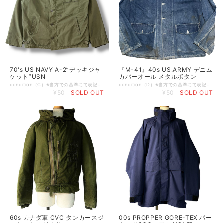
70's US NAVY A-2”デッキジャ
『M-41』40s US.ARMY デニム
ケット”USN
カバーオール メタルボタン
condition（C）※当方での基準にて表記させて頂いております。 （S） デッドストックもしくは新品 （A） 使用感や目立つダメージ等が無い美品 （B） 使用感はあるが比較的良好な状態 （C） 着用に問題は無いが軽度なダメージorシミ有り （D） 大きく目立つダメージや破れ、シミ有り （E） ジャンク品 ※特記事項:スレ、アタリ、フロントリペア、ジップ破損、袖リブダメージ［画像参照］有り size…L 肩幅50（全てcm） 身幅62 着丈72 袖丈65 ※平置き採寸、多少の誤差はご了承下さい。 brand… material...コットン ナイロン Color...アーミーグリーン カーキ 緑系 ※お使いのモニターや環境によって色彩が異なる場合が御座いますので、予めご理解の程宜しくお願いします。 comment...70年？会計、us navy［アメリカ海軍］のA2 デッキジャケット。 N-1の後継モデルとして生まれたジャケットでその使い勝手の良さからスケーター達が冬の練習等でよく着用してましたね。 こちらの個体はジップが破損してますがフロントのボタンで閉めれるのでそのまま着用可能です。 個人的にはM-65等のジャケットよりサクッと羽織って暖かい汎用性の高いジャケットなのでオススメ！ バックのステンシルも雰囲気良いです！ 是非ご検討ください。 vintage ヴィンテージ ビンテージ us army アメリカ軍 usn usmc マリンコ military ミリタリー 40s 50s 60s 70s 80s 90s
condition（D）※当方での基準にて表記させて頂いております。 （S） デッドストックもしくは新品 （A） 使用感や目立つダメージ等が無い美品 （B） 使用感はあるが比較的良好な状態 （C） 着用に問題は無いが軽度なダメージorシミ有り （D） 大きく目立つダメージや破れ、シミ有り （E） ジャンク品 ※特記事項:スレ、アタリ、シミ、フロントボタン、ポケット片方欠品、汚れ［画像参照］有り。 その他目立ったダメージ等無くvintageらしい良い風合いになってます。 size…無し［M〜L程度］ 肩幅49（全てcm） 身幅58 着丈74 袖丈61 ※平置き採寸、多少の誤差はご了承下さい。 brand… material...コットン Color...インディゴ ※お使いのモニターや環境によって色彩が異なる場合が御座いますので、予めご理解の程宜しくお願いします。 comment...40年代、アメリカ軍の名作“M-41”デニムカバーオール。 ここ最近本当に見なくなりました。 この個体は片ポケになってますが、海外ではこのようなアシンメトリーデザインは人気で、感覚的にはマルジェラのアーティザナルみたいな扱いを受けておりピンピンの状態と値段は変わらなくなっています。 生地自体の張りはしっかりしており、色もまだまだ濃いめと言えるかなと思います。 この濃淡のしっかり出た色落ちはこの年代特有ですね。 サイズもゴールデンにあたると思いますのでお探しの方は是非お見逃しなく！
¥50
SOLD OUT
¥50
SOLD OUT
60s カナダ軍 CVC タンカースジ
00s PROPPER GORE-TEX パー