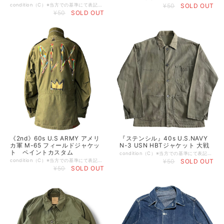
condition（C）※当方での基準にて表記させて頂いております。 （S） デッドストックもしくは新品 （A） 使用感や目立つダメージ等が無い美品 （B） 使用感はあるが比較的良好な状態 （C） 着用に問題は無いが軽度なダメージorシミ有り （D） 大きく目立つダメージや破れ、シミ有り （E） ジャンク品 ※特記事項:スレ、アタリ、小傷、薄シミ［画像参照］有り size…large/short 裄丈79（全てcm） 身幅62 着丈67 袖丈［脇下から］45 ※平置き採寸、多少の誤差はご了承下さい。 brand… material... Color...カーキ グリーン ※お使いのモニターや環境によって色彩が異なる場合が御座いますので、予めご理解の程宜しくお願いします。 comment...M-65が開発されるまでのUSAFに配布されていたキャトルジャケットのライナー。 ミルスペックの年代表記的に65年あたりの M-65に移行する直前の個体かと。 裏地のウールがしっかり暖かく、短丈なので使いやすいアウターだと思います。 ウールの面で着用するのも◎ 数あるライナーでも少し出現率低め、且つ使いやすい名品かなと。 是非ご検討下さい。 -発送・注文に関する情報や注意事項- ・通常、注文から2-3日以内に発送いたします ・発送地域によって到着までの時間が異なるため、ご了承ください。 vintage ヴィンテージ ビンテージ m-65 m-43 m-41 40s 50s 60s 70s 80s 90s Colombia コロンビア north face ノースフェイス レトロX パフボール フリース スナップt 雪無し MARS Levis リーバイス Lee Ralph Lauren ラルフローレン LACOSTE ラコステ HERCULES ヘラクレス BIGMAC ビッグマック PAY DAY ペイデイ SEARS シアーズ Montgomeryward モンゴメリーワード J.C.Penny ジェイシーペニー RANCHCRAFT ランチクラフト TOWNCRAFT タウンクラフト OSH KOSH オシュコシュ BIGBEN ビッグベン Dickies ディッキーズ ダブルニー マクレガー Mcgregor アロー arrow タウンクラフト TOWNCRAFT オンブレ ディッキーズ ベンデイビス five brother ファイブブラザー pilgrim ピルグリム
¥50
SOLD OUT
¥50
SOLD OUT
《2nd》60s U.S ARMY アメリ
『ステンシル』40s U.S.NAVY
カ軍 M-65 フィールドジャケッ
N-3 USN HBTジャケット 大戦
ト ペイントカスタム
condition（C）※当方での基準にて表記させて頂いております。 （S） デッドストックもしくは新品 （A） 使用感や目立つダメージ等が無い美品 （B） 使用感はあるが比較的良好な状態 （C） 着用に問題は無いが軽度なダメージorシミ有り （D） 大きく目立つダメージや破れ、シミ有り （E） ジャンク品 ※特記事項:スレ、アタリ、各所シミ、背面にピンホール［画像参照］有り。 その他目立ったダメージ等無くvintageらしい良い風合いになってます。 size…無し［36〜38程度］ 肩幅51（全てcm） 身幅56 着丈71 袖丈60 ※平置き採寸、多少の誤差はご了承下さい。 brand… material...コットン Color...オリーブドラブ カーキ ※お使いのモニターや環境によって色彩が異なる場合が御座いますので、予めご理解の程宜しくお願いします。 comment...1940年代、第二次世界大戦期のU.S.NAVY アメリカ海軍のN-3 HBTカバーオールジャケット。 ダブル襟。 USNステンシル (薄らですが確認できます。) ヘリンボーンツイル生地。 USMCのP-41やP-47と似ていますが織やボタンが異なりP41/47より更に存在数が極めて少なく希少です。 更にバックにもステンシルの入るSpecial仕様。 コンディションが良く月桂樹ボタンも全て残っているのも嬉しいポイントかと。 是非ご検討下さい。 vintage ヴィンテージ ビンテージ ミリタリー military us army us navy 米軍 実物 40s 50s 60s
condition（C）※当方での基準にて表記させて頂いております。 （S） デッドストックもしくは新品 （A） 使用感や目立つダメージ等が無い美品 （B） 使用感はあるが比較的良好な状態 （C） 着用に問題は無いが軽度なダメージorシミ有り （D） 大きく目立つダメージや破れ、シミ有り （E） ジャンク品 ※特記事項:ジップレール若干外れ（使用可能）スレ、アタリ、裾ドローコード欠品有り。その他目立ったダメージ等無くVintageとして良い雰囲気出てます。 size…small/regular 肩幅50（全てcm） 身幅55 着丈79 袖丈64 ※平置き採寸、多少の誤差はご了承下さい。 brand…U.S ARMY アメリカ陸軍 material...コットン Color...アーミーグリーン カーキ 緑系 ※お使いのモニターや環境によって色彩が異なる場合が御座いますので、予めご理解の程宜しくお願いします。 comment...66年〜71年まで作られていたアルミジップ使用のM-65フィールドジャケット（2nd） ベルクロ同生地の初期型。 映画 TAXI DRIVERでロバート・デニーロ演じるトラヴィスが着ていたというので人気があります。それとセルピコのアルパチーノも2ndです。 雰囲気の良いペイントがバック/フロントに入った個体で人気のアイテムですが周りとかぶりたくない方にもオススメ。 欠品しがちなフードも残っているのは嬉しいポイント。 個人的にモッズコートより着やすいかなと。
¥50
SOLD OUT
¥50
SOLD OUT