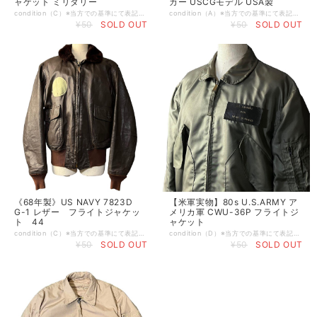
ャケット ミリタリー
カー USCGモデル USA製
condition（C）※当方での基準にて表記させて頂いております。 （S） デッドストックもしくは新品 （A） 使用感や目立つダメージ等が無い美品 （B） 使用感はあるが比較的良好な状態 （C） 着用に問題は無いが軽度なダメージorシミ有り （D） 大きく目立つダメージや破れ、シミ有り （E） ジャンク品 ※特記事項:タグ欠品、アタリ、スレ有り。その他目立ったダメージ等無く全体的なコンディションは良いと思います。 size…無し（L程度） 裄丈82（全てcm） 身幅60 着丈62 ※平置き採寸、多少の誤差はご了承下さい。 brand…Canadian army material... Color...アーミーグリーン カーキ系 ※お使いのモニターや環境によって色彩が異なる場合が御座いますので、予めご理解の程宜しくお願いします。 comment...数は少ないですが、あまり需要が無いので知ってる人が少ないカナダ軍のタンカースジャケット。米軍同様、戦闘車等のクルー向けのジャケットです。 お馴染みのスロットボタンで分かる人には分かるかなと。 幅広・短丈の使いやすいシルエットで厚手の生地なので防寒製も期待できそうです。 Lightningジップが付いたしっかり古い個体で状態も良好。 少し変わり種をお探しの方は是非。
condition（A）※当方での基準にて表記させて頂いております。 （S） デッドストックもしくは新品 （A） 使用感や目立つダメージ等が無い美品 （B） 使用感はあるが比較的良好な状態 （C） 着用に問題は無いが軽度なダメージorシミ有り （D） 大きく目立つダメージや破れ、シミ有り （E） ジャンク品 ※特記事項: size…L/regular（全てcm） 身幅71 着丈81 袖丈（脇下から）69 ※平置き採寸、多少の誤差はご了承下さい。 brand…PROPPER プロッパー material...ナイロン Color...ダークネイビー ※お使いのモニターや環境によって色彩が異なる場合が御座いますので、予めご理解の程宜しくお願いします。 comment... U.S. Coast Guard（アメリカ合衆国沿岸警備隊）と共同開発したゴアテックスパーカー。 軽量で防水性／防風性／透湿性に優れたGORE-TEX（ゴアテックス）素材を採用し、全ての縫製箇所の裏には防水テープ処理が施され、レインフラップ付きで風や水の侵入を防ぐ完全防水仕様の全天候型アイテムです。 ポケットはベルクロフラップ付きカーゴポケットと、ハンドポケットの2層構造、左胸に内ポケット付きで襟にはフードが収納されています。 連邦政府の警察機関であると同時に正式なアメリカ軍の一部門との共同開発ということで厳しい環境での海上保安のために設計されており、軍物ながら洗練されたネイビーカラーが抜群にクールなハイスペックなアウターウェアです。
¥50
SOLD OUT
¥50
SOLD OUT
《68年製》US NAVY 7823D
【米軍実物】80s U.S.ARMY ア
G-1 レザー フライトジャケッ
メリカ軍 CWU-36P フライトジ
ト 44
ャケット
condition（C）※当方での基準にて表記させて頂いております。 （S） デッドストックもしくは新品 （A） 使用感や目立つダメージ等が無い美品 （B） 使用感はあるが比較的良好な状態 （C） 着用に問題は無いが軽度なダメージorシミ有り （D） 大きく目立つダメージや破れ、シミ有り （E） ジャンク品 ※特記事項:アタリ、スレ、薄汚れ、リブに脱色、ワッペン痕（画像参照）有り。その他目立ったダメージ等無く古着慣れされている方であれば問題無いと思います。 size…44（L〜XL程度） 肩幅52（全てcm） 身幅58 着丈64 袖丈67 ※平置き採寸、多少の誤差はご了承下さい。 brand…US NAVY アメリカ海軍 material...レザー 本革 Color...ブラウン 茶系 ※お使いのモニターや環境によって色彩が異なる場合が御座いますので、予めご理解の程宜しくお願いします。 comment...ゴートレザーにリアルムートンの黒タグ、7823D。1968年度予算の発注品、MARTIN LANE 製。 リブは交換されてますがムートン部分と合ってますので雰囲気を損なう物ではないかと。 ファスナーはブラス製の CONMAR。 前立てにU.S.Nのパンチング入り。 空軍のA-2 海軍のG-1って感じですね。 大きめサイズで革の状態が良い物は本当に出なくなってきました。サイズが合う方は是非。
condition（D）※当方での基準にて表記させて頂いております。 （S） デッドストックもしくは新品 （A） 使用感や目立つダメージ等が無い美品 （B） 使用感はあるが比較的良好な状態 （C） 着用に問題は無いが軽度なダメージorシミ有り （D） 大きく目立つダメージや破れ、シミ有り （E） ジャンク品 ※特記事項:スレ、全体的に小さなに薄汚れ、両袖縫い目が裂けて簡単なリペアがしてある部分と解けてしまっている箇所（画像参照）有り。その他目立ったダメージ無くVintageらしい良い雰囲気になってます。 size…M 肩幅50（全てcm） 身幅59 着丈65 袖丈64 ※平置き採寸、多少の誤差はご了承下さい。 brand…ALPHA INDUSTRIES material...（ポリアミド） Color...セージグリーン カーキ 緑系 ※お使いのモニターや環境によって色彩が異なる場合が御座いますので、予めご理解の程宜しくお願いします。 comment...映画TOPGUN/トップガンでトムクルーズが着用し人気が再燃しているCWU-36P（フライトジャケット） L2-A/L2-B/MA-1等の後継モデルでCWU-45Pはわかりやすく言えば冬用、こちらは中綿無しの薄手のモデルでライトアウターとして使いやすい物になってます。 胸のワッペンに（USN VP-48 BOOMERS）とあり、これはアメリカ海軍のパトロール飛行隊でブーマーズと呼ばれ実在した部隊になります。 このワッペン自体残っている事は少ないですが使われていた部隊も貴重な物になります。 その他仕様は以下↓ ・1988年会計 ・ALPHA社製 ・Scovillジップ
¥50
SOLD OUT
¥50
SOLD OUT