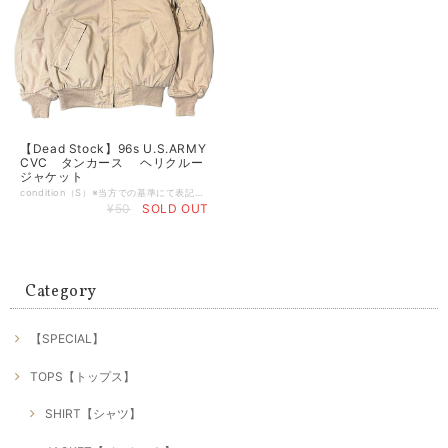
【Dead Stock】96s U.S.ARMY
CVC タンカース ヘリクルー
ジャケット
condition（S）※当方での基準にて表記させて頂いております。 （S） デッドストックもしくは新品 （A） 使用感や目立つダメージ等が無い美品 （B） 使用感はあるが比較的良好な状態 （C） 着用に問題は無いが軽度なダメージorシミ有り （D） 大きく目立つダメージや破れ、シミ有り （E） ジャンク品 ※特記事項:タタミ皺有り。 size…M/regular 肩幅50（全てcm） 身幅64 着丈68 袖丈62 ※平置き採寸、多少の誤差はご了承下さい。 brand…U.S.ARMY アメリカ軍 material...ARAMID アラミド Color...タン ベージュ系 ※お使いのモニターや環境によって色彩が異なる場合が御座いますので、予めご理解の程宜しくお願いします。 comment... 96年製・U.S.ARMY CVCタンカース ヘリクルージャケット。 アメリカ軍実用のコールドウェザージャケット（俗称ＣＶＣジャケット）です。 タンカースやヘリクルーなどヴィークルクルーが使用する防寒用ジャケットで、中綿の入った厚手のコールドウェザー。 近年物ですがデッドストックは大変貴重です。 MA−1やM-65、CWU-45P/36P、wep等に飽きたという方にもオススメ。 是非ご検討ください。
¥50
SOLD OUT
Category
【SPECIAL】
TOPS【トップス】
SHIRT【シャツ】