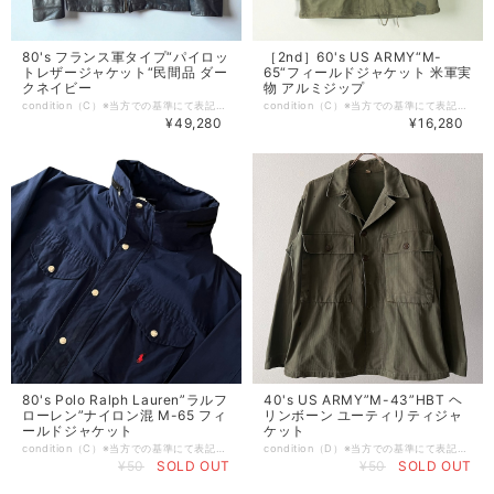
80's フランス軍タイプ“パイロッ
［2nd］60's US ARMY“M-
トレザージャケット“民間品 ダー
65“フィールドジャケット 米軍実
クネイビー
物 アルミジップ
condition（C）※当方での基準にて表記させて頂いております。 （S） デッドストックもしくは新品 （A） 使用感や目立つダメージ等が無い美品 （B） 使用感はあるが比較的良好な状態 （C） 着用に問題は無いが軽度なダメージorシミ有り （D） 大きく目立つダメージや破れ、シミ有り （E） ジャンク品 ※特記事項:スレ、アタリ、小傷、シワ［画像参照］有り size…58 60［L〜XL程度］ 肩幅53（全てcm） 身幅61 着丈66 袖丈63［リブニット含まず］ ※平置き採寸、多少の誤差はご了承下さい。 brand… material...レザー 本革 Color...ダークネイビー 濃紺 ※お使いのモニターや環境によって色彩が異なる場合が御座いますので、予めご理解の程宜しくお願いします。 comment...80年代頃のフランス軍タイプ、パイロットレザージャケット。 民間品としては作りの良さがある“ATLAS製“ 官給品より着丈長めでシルエットが良いので使い勝手という部分ではこちらに軍配が上がると思います。 元々ファッション製の高さからマルジェラのreplica、最近ではsssteinでもデザインソースで使用されるほどの人気っぷり。 軍パンを履いてもやり過ぎ感がなく、スラックスやデニムでも程よく上品に無骨すぎない抜け感があり使いやすいレザージャケットかなと。 是非ご検討下さい。 -発送・注文に関する情報や注意事項- ・通常、注文から2-3日以内に発送いたします ・発送地域によって到着までの時間が異なるため、ご了承ください。 vintage ヴィンテージ ビンテージ m-51 m-43 m-41 40s 50s 60s 70s 80s 90s Levis リーバイス Lee Ralph Lauren ラルフローレン LACOSTE ラコステ HERCULES ヘラクレス BIGMAC ビッグマック PAY DAY ペイデイ SEARS シアーズ Montgomeryward モンゴメリーワード J.C.Penny ジェイシーペニー RANCHCRAFT ランチクラフト TOWNCRAFT タウンクラフト OSH KOSH オシュコシュ BIGBEN ビッグベン Dickies ディッキーズ ダブルニー マクレガー Mcgregor アロー arrow タウンクラフト TOWNCRAFT オンブレ ディッキーズ ベンデイビス five brother ファイブブラザー pilgrim ピルグリム
condition（C）※当方での基準にて表記させて頂いております。 （S） デッドストックもしくは新品 （A） 使用感や目立つダメージ等が無い美品 （B） 使用感はあるが比較的良好な状態 （C） 着用に問題は無いが軽度なダメージorシミ有り （D） 大きく目立つダメージや破れ、シミ有り （E） ジャンク品 ※特記事項:タグ欠損、袖・フロント下部に薄シミ、バックに小傷、フロントジップが付いてますが開閉不可［画像参照］有り size…無し［恐らくsmall short］ 肩幅51（全てcm） 身幅55 着丈72.5 袖丈60 ※平置き採寸、多少の誤差はご了承下さい。 brand… material...コットン Color...オリーブ グリーン ※お使いのモニターや環境によって色彩が異なる場合が御座いますので、予めご理解の程宜しくお願いします。 comment...60〜70年代頃のM-65、フィールドジャケット。 1stの後継として66年から71年まで製造された2nd。 こちらは袖口のマチが三角なので70年代以前に作られたものになります。 映画 TAXI DRIVERでロバート・デニーロ演じるトラヴィスが着ていたというのはあまりにも有名。 それとセルピコのアルパチーノも2ndです。 収納型のフードがしっかり残っているのは嬉しいポイント。 日本人体系に合う小さめサイズ［特にshort］は少ないのでお探しの方は是非。 -発送・注文に関する情報や注意事項- ・通常、注文から2-3日以内に発送いたします ・発送地域によって到着までの時間が異なるため、ご了承ください。 vintage ヴィンテージ ビンテージ m-51 m-43 m-41 40s 50s 60s 70s 80s 90s Colombia コロンビア north face ノースフェイス レトロX パフボール フリース スナップt 雪無し MARS Levis リーバイス Lee Ralph Lauren ラルフローレン LACOSTE ラコステ HERCULES ヘラクレス BIGMAC ビッグマック PAY DAY ペイデイ SEARS シアーズ Montgomeryward モンゴメリーワード J.C.Penny ジェイシーペニー RANCHCRAFT ランチクラフト TOWNCRAFT タウンクラフト OSH KOSH オシュコシュ BIGBEN ビッグベン Dickies ディッキーズ ダブルニー マクレガー Mcgregor アロー arrow タウンクラフト TOWNCRAFT オンブレ ディッキーズ ベンデイビス five brother ファイブブラザー pilgrim ピルグリム
¥49,280
¥16,280
80's Polo Ralph Lauren”ラルフ
40's US ARMY”M-43”HBT ヘ
ローレン”ナイロン混 M-65 フィ
リンボーン ユーティリティジャ
ールドジャケット
ケット
condition（C）※当方での基準にて表記させて頂いております。 （S） デッドストックもしくは新品 （A） 使用感や目立つダメージ等が無い美品 （B） 使用感はあるが比較的良好な状態 （C） 着用に問題は無いが軽度なダメージorシミ有り （D） 大きく目立つダメージや破れ、シミ有り （E） ジャンク品 ※特記事項:フロント中腹から下部に広く薄シミ［画像参照］有り size…L 裄丈90（全てcm） 身幅66 着丈81 袖丈［脇下から］52 ※平置き採寸、多少の誤差はご了承下さい。 brand…Polo Ralph Lauren ラルフローレン material...コットン70 ナイロン30 Color...ネイビー 紺系 ※お使いのモニターや環境によって色彩が異なる場合が御座いますので、予めご理解の程宜しくお願いします。 comment...80年代、ナイロン混のフード収納型、M-65。 ラルフローレンでは多くリリースされているミリタリーサンプルですが、ポニー刺繍が入ってるものは中々見ないかなと。 無地が人気ですが、これはこれで嬉しいポイントだと思います。 裏地はメッシュなので着心地もサラッとしてて着用しやすいです。 是非ご検討ください。 vintage ヴィンテージ ビンテージ 70s 80s 90s RRL Polo sports ポロスポーツ l l bean eddie bauer エディーバウアー OLD GAP McGREGOR アンチフリーズ BARACUTA us army us navy アメリカ軍
condition（D）※当方での基準にて表記させて頂いております。 （S） デッドストックもしくは新品 （A） 使用感や目立つダメージ等が無い美品 （B） 使用感はあるが比較的良好な状態 （C） 着用に問題は無いが軽度なダメージorシミ有り （D） 大きく目立つダメージや破れ、シミ有り （E） ジャンク品 ※特記事項:スレ、アタリ、汚れ、襟/袖口にダメージ、前ボタン2個欠品［画像参照］有り。 その他目立ったダメージ等無く、vintage militaryらしい良い雰囲気です。 size…34R［日本サイズM〜L程度］ 肩幅52（全てcm） 身幅58 着丈72 袖丈60 ※平置き採寸、多少の誤差はご了承下さい。 brand… material...コットン Color...オリーブドラブ カーキ系 ※お使いのモニターや環境によって色彩が異なる場合が御座いますので、予めご理解の程宜しくお願いします。 comment...1943年からアメリカ陸軍で採用された名作「M-43 HBT JACKET」 ヘリンボーンツイルに大きめのフロントポケットが特徴。 ガスフラップは欠損しておりますが、ボタンが3個残ってますのでフロントに移植して使えます。 ボタンは尿素ボタン。 一般的には13スターのが人気かもしれませんが、こちらのボタンのタイプの方が古いです。 実寸の通り大きめのジャケットなので34サイズは日本人には1番合うサイズなんですが、これがまぁまぁ出ないです。 大体が36〜です。 ちょっと前までは古着屋に行けば見る事の多かったアイテムですが、近年は本当に球数が無く見つかりにくくなってきました。 気になっていた方は是非お早めに！ vintage ヴィンテージ ビンテージ us army us navy 米軍 実物 p-41 m-47 n-3 m-42
¥50
SOLD OUT
¥50
SOLD OUT