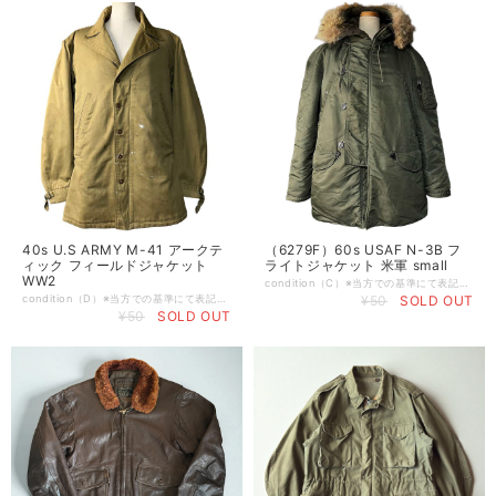
40s U.S ARMY M-41 アークテ
（6279F）60s USAF N-3B フ
ィック フィールドジャケット
ライトジャケット 米軍 small
WW2
condition（C）※当方での基準にて表記させて頂いております。 （S） デッドストックもしくは新品 （A） 使用感や目立つダメージ等が無い美品 （B） 使用感はあるが比較的良好な状態 （C） 着用に問題は無いが軽度なダメージorシミ有り （D） 大きく目立つダメージや破れ、シミ有り （E） ジャンク品 ※特記事項:アタリ、スレ、薄汚れ、ペンキ、バックに小穴、ファー剥げ（接着部分の劣化）有り。その他目立ったダメージ等無くこの年代のミリタリーとしてはコンディションは悪くないと思います。 size…S 裄丈84（全てcm） 身幅63 着丈82 ※平置き採寸、多少の誤差はご了承下さい。 brand…U.S.AIR FORCE material...ナイロン Color...カーキ セージ系 ※お使いのモニターや環境によって色彩が異なる場合が御座いますので、予めご理解の程宜しくお願いします。 comment...64年製（MIL-J-6297F）N-3B、フライトジャケット。 サザンアスレチック社製。 ミリタリーらしいCONMARジップにコヨーテのリアルファー。 -30度までいけるヘビーゾーン対応の防寒製抜群のアウター。 比較的コンディションの良い、日本人にも着やすいsmallサイズは本当に出ないです。
condition（D）※当方での基準にて表記させて頂いております。 （S） デッドストックもしくは新品 （A） 使用感や目立つダメージ等が無い美品 （B） 使用感はあるが比較的良好な状態 （C） 着用に問題は無いが軽度なダメージorシミ有り （D） 大きく目立つダメージや破れ、シミ有り （E） ジャンク品 ※特記事項:エポレット欠品、スレ、アタリ、薄汚れ、ペンキ飛び、袖先に小穴（画像参照）有り。着用には問題無く、vintageらしい抜群の雰囲気になってます。 size…無し（M〜L程度） 肩幅55（全てcm） 身幅64 着丈82 袖丈62 ※平置き採寸、多少の誤差はご了承下さい。 brand…U.S ARMY アメリカ軍 material...コットン Color...アーミーグリーン カーキ系 ※お使いのモニターや環境によって色彩が異なる場合が御座いますので、予めご理解の程宜しくお願いします。 comment... 1941年、第二次世界大戦最中、M38よりも軽量かつアラスカ等過酷な戦場でも凌げるよう米国陸軍より開発されたフィールドジャケット（M-41） その中でも将校クラスが着用されていたロング丈のアークティックジャケット。 表地はしっかりしたコットン地でライナーは薄手のウール地。 コの字エンドでCONMARの片爪ジップ。 M-65、M-51の様な物よりミリタリーの中でも見つかりづらいアイテムですので是非この機会に。
¥50
SOLD OUT
¥50
SOLD OUT